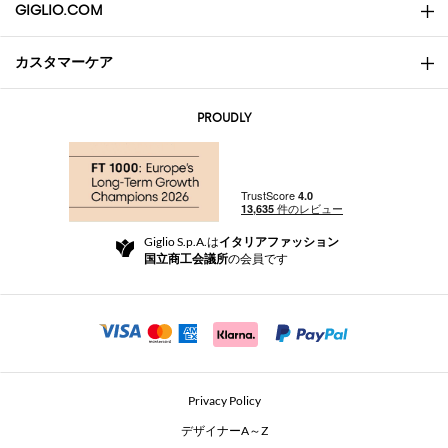
GIGLIO.COM
カスタマーケア
会社概要
お問い合わせ先
AI Disclaimer
PROUDLY
よくあるご質問
注文
ブティック
お支払い
配送
Community Store
返品と返金
Giglio S.p.A.は
イタリアファッション
ご利用規約
国立商工会議所
の会員です
For a safe shopping experience
アフィリエイトプログラム
Security Communication
Investors
Beauty Seekers VIP Club
Privacy Policy
GIGLIO Token
デザイナーA～Z