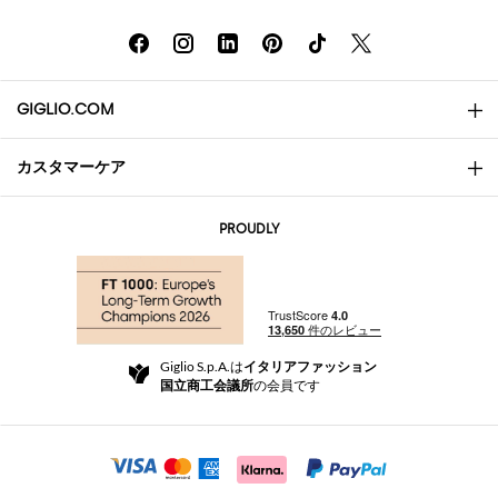
GIGLIO.COM
カスタマーケア
会社概要
お問い合わせ先
AI Disclaimer
PROUDLY
よくあるご質問
注文
ブティック
お支払い
配送
Community Store
返品と返金
Giglio S.p.A.は
イタリアファッション
ご利用規約
国立商工会議所
の会員です
For a safe shopping experience
アフィリエイトプログラム
Security Communication
Investors