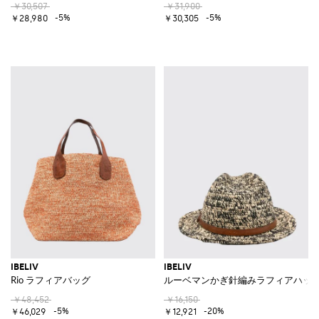
￥30,507
￥31,900
-5%
-5%
￥28,980
￥30,305
IBELIV
IBELIV
Rio ラフィアバッグ
ルーベマンかぎ針編みラフィアハッ
￥48,452
￥16,150
-5%
-20%
￥46,029
￥12,921