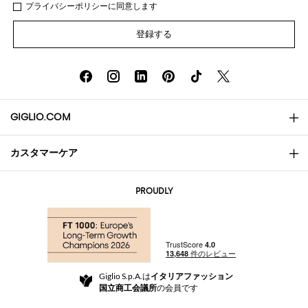
プライバシー
ポリシ
ーに同意します
登録する
GIGLIO.COM
カスタマーケア
会社概要
お問い合わせ先
AI Disclaimer
PROUDLY
よくあるご質問
注文
ブティック
お支払い
配送
Community Store
返品と返金
Giglio S.p.A.は
イタリアファッション
ご利用規約
国立商工会議所
の会員です
For a safe shopping experience
アフィリエイトプログラム