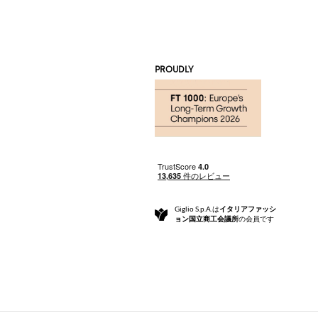
PROUDLY
Giglio S.p.A.は
イタリアファッシ
ョン国立商工会議所
の会員です