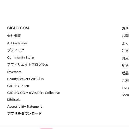
GIGLIO.COM
カス
会社概要
お問
AI Disclaimer
よく
ブティック
注文
Community Store
お支
アフィリエイトプログラム
配送
Investors
返品
Beauty Seekers VIP Club
ご利
GIGLIO Token
For 
GIGLIO.COM x Vestiaire Collective
Secu
L'Edicola
Accessibility Statement
アプリをダウンロード