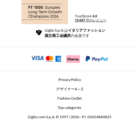
注文
ブティック
お支払い
配送
Community Store
返品と返金
Giglio S.p.A.は
イタリアファッション
ご利用規約
国立商工会議所
の会員です
For a safe shopping experience
アフィリエイトプログラム
Security Communication
Investors
Beauty Seekers VIP Club
Privacy Policy
GIGLIO Token
デザイナーA～Z
Fashion Outlet
GIGLIO.COM x Vestiaire Collective
Top categories
Giglio.com S.p.A. © 1997 / 2026 - P.I. 05654840825
L'Edicola
Accessibility Statement