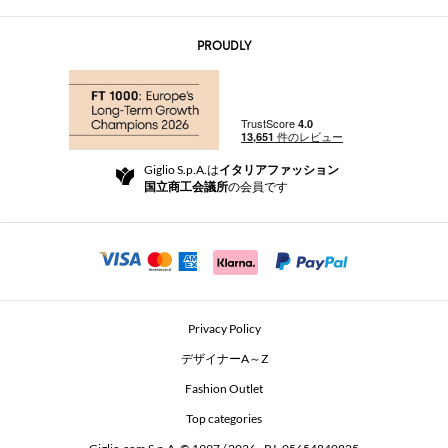
お問い合わせ先
AI Disclaimer
PROUDLY
よくあるご質問
注文
ブティック
お支払い
配送
Community Store
返品と返金
Giglio S.p.A.は
イタリアファッション
ご利用規約
国立商工会議所
の会員です
For a safe shopping experience
アフィリエイトプログラム
Security Communication
Investors
Beauty Seekers VIP Club
Privacy Policy
GIGLIO Token
デザイナーA～Z
Fashion Outlet
GIGLIO.COM x Vestiaire Collective
Top categories