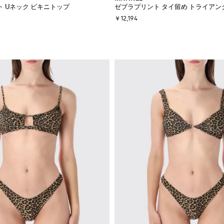
 Uネック ビキニトップ
ゼブラプリント タイ留め トライアン
￥12,194