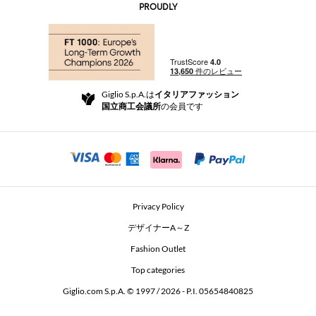
AI Disclaimer
PROUDLY
よくあるご質問
注文
ブティック
お支払い
配送
Community Store
返品と返金
Giglio S.p.A.は
イタリアファッション
ご利用規約
国立商工会議所
の会員です
For a safe shopping experience
アフィリエイトプログラム
Security Communication
Investors
Beauty Seekers VIP Club
Privacy Policy
GIGLIO Token
デザイナーA～Z
Fashion Outlet
GIGLIO.COM x Vestiaire Collective
Top categories
Giglio.com S.p.A. © 1997 / 2026 - P.I. 05654840825
L'Edicola