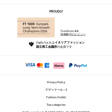
お問い合わせ先
AI Disclaimer
PROUDLY
よくあるご質問
注文
ブティック
お支払い
配送
Community Store
返品と返金
Giglio S.p.A.は
イタリアファッション
ご利用規約
国立商工会議所
の会員です
For a safe shopping experience
アフィリエイトプログラム
Security Communication
Investors
Beauty Seekers VIP Club
Privacy Policy
GIGLIO Token
デザイナーA～Z
Fashion Outlet
GIGLIO.COM x Vestiaire Collective
Top categories