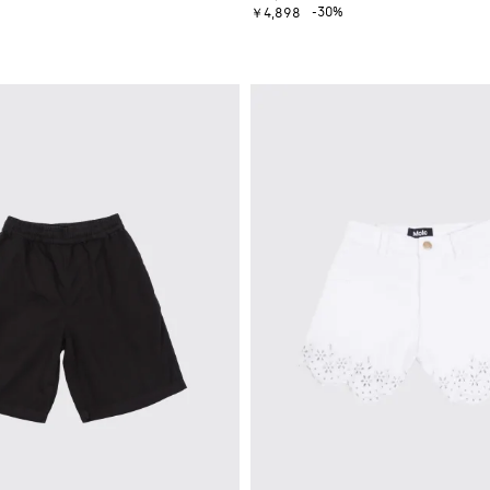
-30%
￥4,898