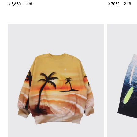
-30%
-20%
￥5,650
￥7,032