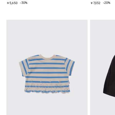
ツ
グ
プ
ズ
-30%
-20%
ツ
ッ
ー
￥5,650
￥7,032
ツ
ス
ソ
帽
バ
ト
オ
ブ
ス
ー
ッ
子
ッ
ー
レ
ス
ー
ツ
ク
グ
ル
ズ
ザ
ニ
ツ
ス
カ
ス
ダ
ー
ー
セ
T
バ
ソ
ニ
ッ
カ
ー
ボ
シ
ー
ッ
ー
フ
ー
タ
ー
ャ
オ
ク
カ
ル
と
ー
イ
ツ
ー
ス
ー
バ
フ
ズ
ル
ガ
＆
ッ
ラ
シ
ー
ロ
グ
ベ
ッ
ュ
ル
ー
ビ
ト
ー
ズ
フ
ー
ズ
シ
ァ
シ
ュ
ー
ュ
ー
ー
ズ
ズ