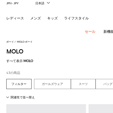
JPN - JPY
日本語
Italiano
English
レディース
メンズ
キッズ
ライフスタイル
Français
Deutsch
Español
セール
新機
中文
한국어
ボーイ
MOLO ボーイ
Русский
MOLO
新
すべて表示
MOLO
す
す
す
着
べ
べ
べ
キ
ア
ア
43の商品
す
す
す
す
て
て
て
ッ
バ
べ
べ
べ
べ
の
の
の
ズ
ク
ウ
ッ
て
て
て
て
ア
ア
ア
フ
ガールズウェア
スーツ
バッグ
す
グ
表
表
表
表
ウ
ウ
ウ
ァ
べ
セ
ト
示
示
示
示
ト
ト
ト
ッ
ス
て
レ
レ
レ
シ
タ
セ
コ
ロ
帽
ベ
す
す
す
す
す
表
男
ガ
ベ
サ
レ
ッ
ッ
ッ
ョ
イ
ー
ー
ン
子
ビ
べ
べ
べ
べ
べ
示
ト
ト
ト
ン
タ
ト
パ
ー
て
て
て
て
て
ヘ
ガ
エ
エ
エ