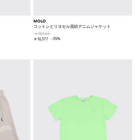
MOLO
コットンとリヨセル混紡デニムジャケット
￥15,965
-35%
￥10,377