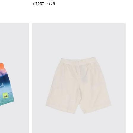
-25%
￥7,937