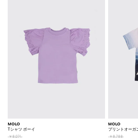
新
の
ー
ビ
リ
ッ
Balenciaga
Moncler
ー
ー
ソ
表
表
表
表
表
ア
ド
ー
リ
リ
リ
ス
ッ
Balmain
MSGM
示
示
示
示
示
バ
T
レ
ル
ア
ア
ア
着
子
ル
ー
ー
ト
ク
GCDS
シ
ン
Burberry
ス
セ
ズ
Off-
Burberry
Diesel
Dolce &
Moschino
Balmain
Stella
Marcelo
Fendi
ス
ジ
ロ
ロ
ャ
white
SHOP
SHOP
SHOP
SHOP
SHOP
SHOP
SHOP
ド
ー
帽
Gabbana
Couture
McCartney
Burlon
Dolce &
ス
Fendi
Dsquared2
Burberry
Gucci
ャ
ン
ン
NOW
NOW
NOW
NOW
NOW
NOW
NOW
ツ
タ
子
ベ
Gabbana
Palm
ベ
カ
Junior
Elisabetta
Moncler
Balmain
Moncler
ケ
パ
パ
Moncler
Chiara
Dsquared2
ー
ル
Angels
パ
ル
ー
Franchi
帽
Dsquared2
Ea7
Gucci
Ferragni
ッ
ー
ー
Stone
MSGM
Junior
ト
Gucci
ン
Junior
ト
Stella
ト
ジ
子
Golden
Island
ト
ス
ス
Gucci
Monnalisa
Dolce &
Off-
Il
McCartney
ツ
Il
ャ
ブ
Goose
Junior
Elisabetta
ブ
ジ
ボ
と
と
Gabbana
white
Gufo
セ
Gufo
Il
Diesel
ケ
ラ
Franchi
Stone
コ
ラ
ャ
ー
ド
ド
Kenzo
Dsquared2
ー
Gufo
Dsquared2
Palm
Chiara
ッ
Island
ン
Dolce &
Miss
ー
Junior
ン
Junior
Gucci
ケ
イ
レ
レ
Junior
Angels
Ferragni
タ
Junior
ト
ケ
Gabbana
Kenzo
Blumarine
ト
ケ
ッ
ズ
ス
ス
Liu
Il
ー
Junior
Emporio
Stone
ッ
Bobbin
Balenciaga
ッ
ト
ス
Jo
Gufo
ジ
T
ジ
Armani
Island
ト
&
T
T
ト
カ
Elisabetta
ャ
シ
セ
Miss
ャ
Junior
Kenzo
Tricot
シ
Il
シ
ー
ス
Franchi
ケ
Blumarine
ャ
Junior
ー
ケ
Gufo
ャ
ャ
フ
タ
ッ
ツ
タ
ッ
Moncler
ツ
ツ
Miss
イ
ト
ー
ス
ト
セ
Monnalisa
Blumarine
ジ
コ
カ
ク
ジ
ー
ジ
T
ー
Twinset
Moncler
ー
ー
ラ
ー
タ
シ
ー
ン
ト
Moschino
フ
ッ
ン
ー
ャ
ン
ズ
チ
ジ
ズ
ツ
ズ
ガ
MOLO
MOLO
ジ
パ
バ
ャ
ー
Tシャツ ボーイ
プリントオーガ
シ
ャ
カ
パ
ン
ッ
ン
ル
ャ
ケ
バ
ン
￥8,074
￥8,788