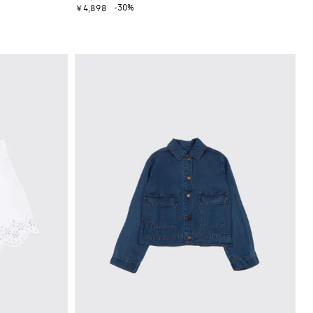
-30%
￥4,898