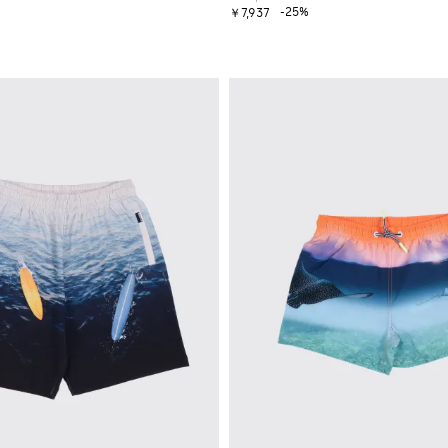
-25%
￥7,937