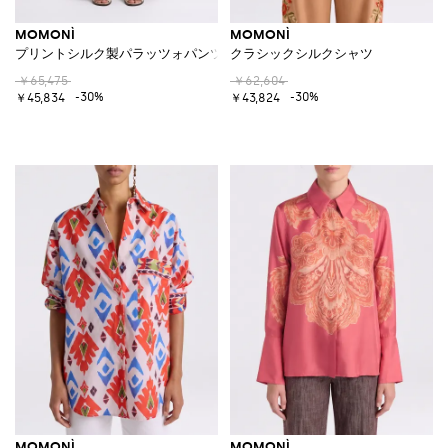
MOMONÌ
MOMONÌ
プリントシルク製パラッツォパンツ
クラシックシルクシャツ
￥65,475
￥62,604
-30%
-30%
￥45,834
￥43,824
MOMONÌ
MOMONÌ