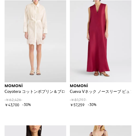
MOMONÌ
MOMONÌ
Coyotera コットンポプリン＆ブロデリーアングレーズ ミニシャツドレス
Cueva Vネック ノースリーブ ピュ
￥62,426
￥81,797
-30%
-30%
￥43,700
￥57,259