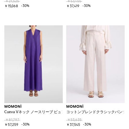
￥21,525
￥53,455
-30%
-30%
￥15,068
￥37,419
MOMONÌ
MOMONÌ
Cueva Vネック ノースリーブ ピュアシルク ロングチュニック
コットンブレンドクラシックパンツ
￥81,797
￥53,635
-30%
-30%
￥57,259
￥37,545