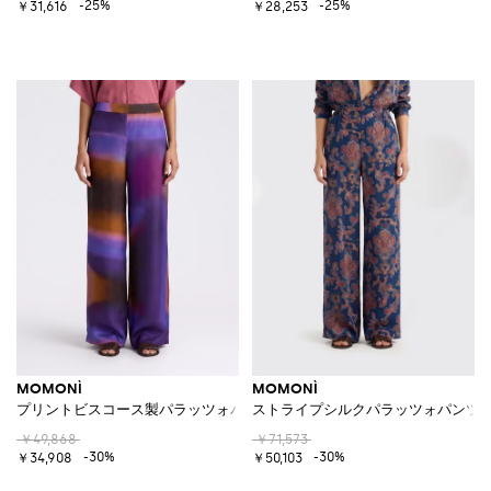
-25%
-25%
￥31,616
￥28,253
MOMONÌ
MOMONÌ
プリントビスコース製パラッツォパンツ
ストライプシルクパラッツォパンツ
￥49,868
￥71,573
-30%
-30%
￥34,908
￥50,103