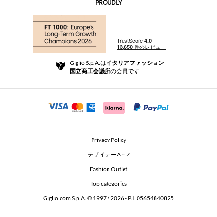
AI Disclaimer
PROUDLY
よくあるご質問
注文
ブティック
お支払い
配送
Community Store
返品と返金
Giglio S.p.A.は
イタリアファッション
ご利用規約
国立商工会議所
の会員です
For a safe shopping experience
アフィリエイトプログラム
Security Communication
Investors
Beauty Seekers VIP Club
Privacy Policy
GIGLIO Token
デザイナーA～Z
Fashion Outlet
GIGLIO.COM x Vestiaire Collective
Top categories
Giglio.com S.p.A. © 1997 / 2026 - P.I. 05654840825
L'Edicola