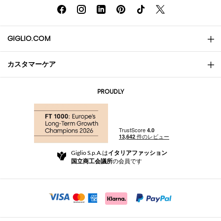
GIGLIO.COM
カスタマーケア
会社概要
お問い合わせ先
AI Disclaimer
PROUDLY
よくあるご質問
注文
ブティック
お支払い
配送
Community Store
返品と返金
Giglio S.p.A.は
イタリアファッション
ご利用規約
国立商工会議所
の会員です
For a safe shopping experience
アフィリエイトプログラム
Security Communication
Investors
Beauty Seekers VIP Club