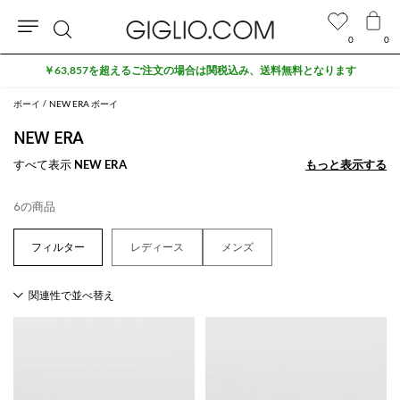
0
0
検
￥63,857を超えるご注文の場合は関税込み、送料無料となります
索
ボーイ
NEW ERA ボーイ
NEW ERA
すべて表示
NEW ERA
もっと表示する
もっと表示する
6の商品
レディース
メンズ