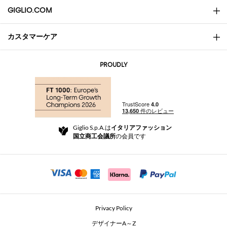
GIGLIO.COM
カスタマーケア
会社概要
お問い合わせ先
AI Disclaimer
PROUDLY
よくあるご質問
注文
ブティック
お支払い
配送
Community Store
返品と返金
Giglio S.p.A.は
イタリアファッション
ご利用規約
国立商工会議所
の会員です
For a safe shopping experience
アフィリエイトプログラム
Security Communication
Investors
Beauty Seekers VIP Club
Privacy Policy
GIGLIO Token
デザイナーA～Z