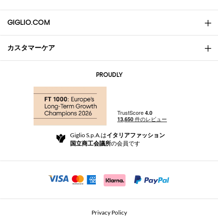
GIGLIO.COM
カスタマーケア
会社概要
お問い合わせ先
AI Disclaimer
PROUDLY
よくあるご質問
注文
ブティック
お支払い
配送
Community Store
返品と返金
Giglio S.p.A.は
イタリアファッション
ご利用規約
国立商工会議所
の会員です
For a safe shopping experience
アフィリエイトプログラム
Security Communication
Investors
Beauty Seekers VIP Club
Privacy Policy