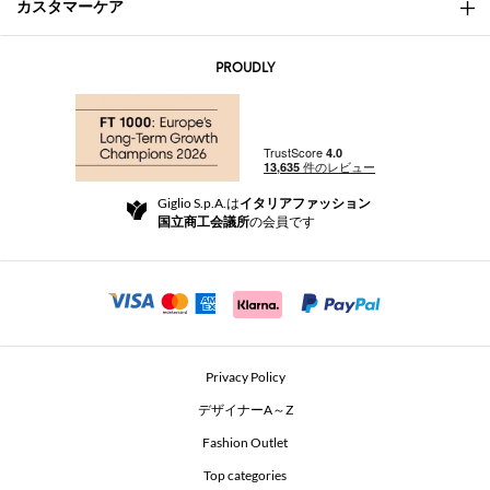
カスタマーケア
会社概要
お問い合わせ先
AI Disclaimer
PROUDLY
よくあるご質問
注文
ブティック
お支払い
配送
Community Store
返品と返金
Giglio S.p.A.は
イタリアファッション
ご利用規約
国立商工会議所
の会員です
For a safe shopping experience
アフィリエイトプログラム
Security Communication
Investors
Beauty Seekers VIP Club
Privacy Policy
GIGLIO Token
デザイナーA～Z
Fashion Outlet
GIGLIO.COM x Vestiaire Collective
Top categories