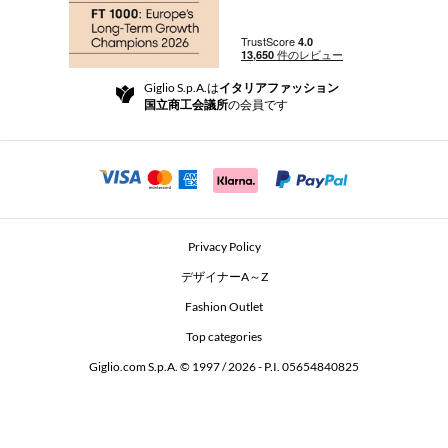
ブティック
お支払い
配送
Community Store
返品と返金
Giglio S.p.A.は
イタリアファッション
ご利用規約
国立商工会議所
の会員です
For a safe shopping experience
アフィリエイトプログラム
Security Communication
Investors
Beauty Seekers VIP Club
Privacy Policy
GIGLIO Token
デザイナーA～Z
Fashion Outlet
GIGLIO.COM x Vestiaire Collective
Top categories
Giglio.com S.p.A. © 1997 / 2026 - P.I. 05654840825
L'Edicola
Accessibility Statement