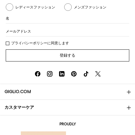
レディースファッション
メンズファッション
名
メールアドレス
プライバシー
ポリシ
ーに同意します
登録する
GIGLIO.COM
カスタマーケア
会社概要
お問い合わせ先
AI Disclaimer
PROUDLY
よくあるご質問
注文