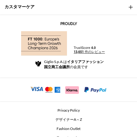
カスタマーケア
会社概要
お問い合わせ先
AI Disclaimer
PROUDLY
よくあるご質問
注文
ブティック
お支払い
配送
Community Store
返品と返金
Giglio S.p.A.は
イタリアファッション
ご利用規約
国立商工会議所
の会員です
For a safe shopping experience
アフィリエイトプログラム
Security Communication
Investors
Beauty Seekers VIP Club
Privacy Policy
GIGLIO Token
デザイナーA～Z
Fashion Outlet
GIGLIO.COM x Vestiaire Collective