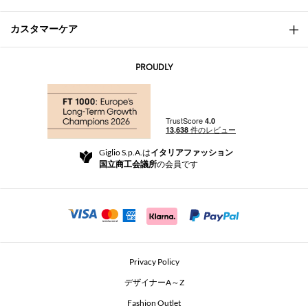
カスタマーケア
会社概要
お問い合わせ先
AI Disclaimer
PROUDLY
よくあるご質問
注文
ブティック
お支払い
配送
Community Store
返品と返金
Giglio S.p.A.は
イタリアファッション
ご利用規約
国立商工会議所
の会員です
For a safe shopping experience
アフィリエイトプログラム
Security Communication
Investors
Beauty Seekers VIP Club
Privacy Policy
GIGLIO Token
デザイナーA～Z
Fashion Outlet