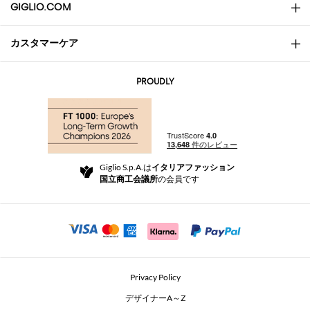
GIGLIO.COM
カスタマーケア
会社概要
お問い合わせ先
AI Disclaimer
PROUDLY
よくあるご質問
注文
ブティック
お支払い
配送
Community Store
返品と返金
Giglio S.p.A.は
イタリアファッション
ご利用規約
国立商工会議所
の会員です
For a safe shopping experience
アフィリエイトプログラム
Security Communication
Investors
Beauty Seekers VIP Club
Privacy Policy
GIGLIO Token
デザイナーA～Z