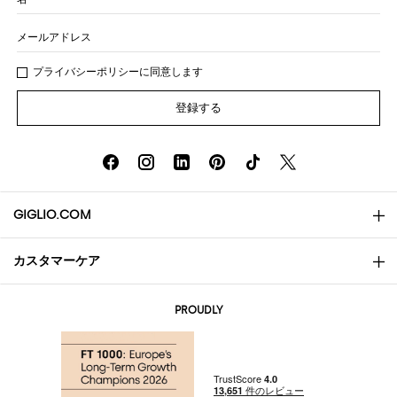
メールアドレス
プライバシー
ポリシ
ーに同意します
登録する
GIGLIO.COM
カスタマーケア
会社概要
お問い合わせ先
AI Disclaimer
PROUDLY
よくあるご質問
注文
ブティック
お支払い
配送