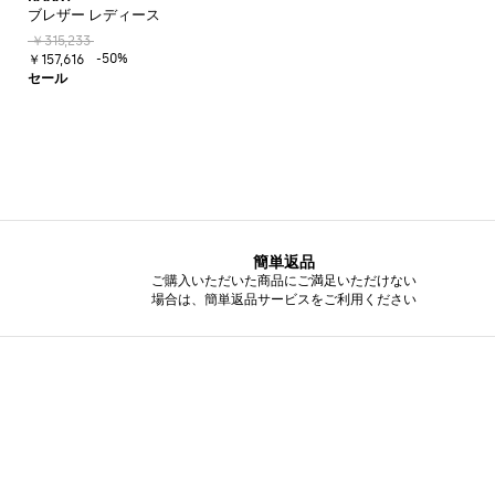
ブレザー レディース
￥315,233
-50%
￥157,616
簡単返品
ご購入いただいた商品にご満足いただけない
場合は、簡単返品サービスをご利用ください