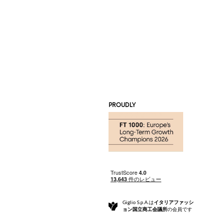
PROUDLY
Giglio S.p.A.は
イタリアファッシ
ョン国立商工会議所
の会員です