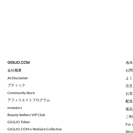
GIGLIO.COM
カス
会社概要
お問
AI Disclaimer
よく
ブティック
注文
Community Store
お支
アフィリエイトプログラム
配送
Investors
返品
Beauty Seekers VIP Club
ご利
GIGLIO Token
For 
GIGLIO.COM x Vestiaire Collective
Secu