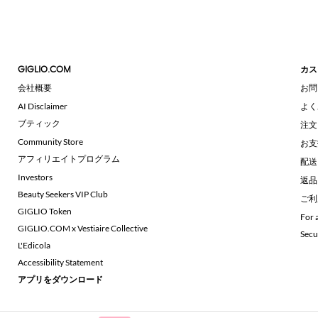
GIGLIO.COM
カス
会社概要
お問
AI Disclaimer
よく
ブティック
注文
Community Store
お支
アフィリエイトプログラム
配送
Investors
返品
Beauty Seekers VIP Club
ご利
GIGLIO Token
For 
GIGLIO.COM x Vestiaire Collective
Secu
L'Edicola
Accessibility Statement
アプリをダウンロード