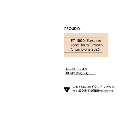
PROUDLY
Giglio S.p.A.は
イタリアファッシ
ョン国立商工会議所
の会員です