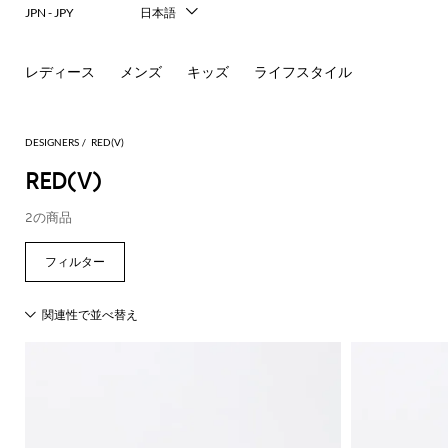
JPN - JPY
日本語
Italiano
English
レディース
メンズ
キッズ
ライフスタイル
Français
Deutsch
Español
中文
DESIGNERS
RED(V)
한국어
RED(V)
Русский
2の商品