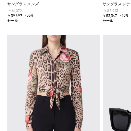
サングラス メンズ
サングラス レデ
￥61,072
￥88,913
-35%
-40%
￥39,697
￥53,347