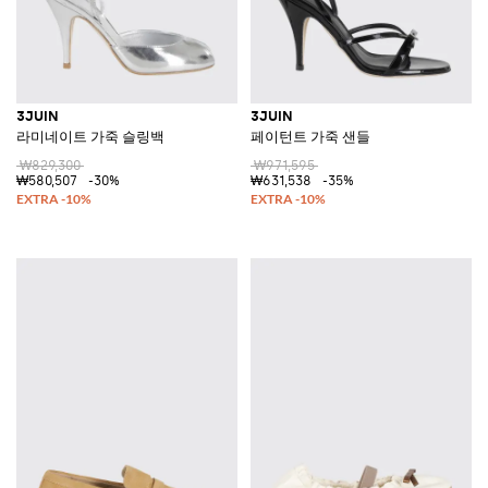
3JUIN
3JUIN
라미네이트 가죽 슬링백
페이턴트 가죽 샌들
₩829,300
₩971,595
₩580,507
-30%
₩631,538
-35%