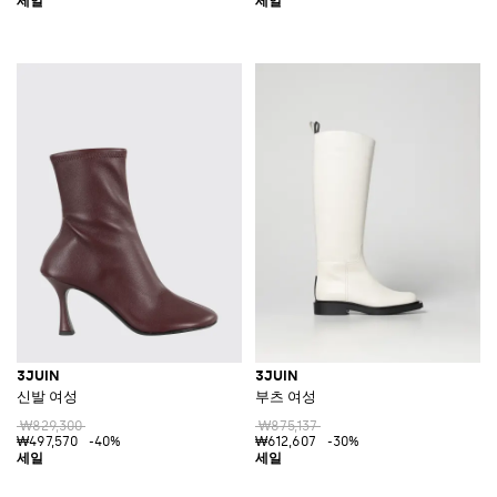
3JUIN
3JUIN
신발 여성
부츠 여성
₩829,300
₩875,137
₩497,570
-40%
₩612,607
-30%