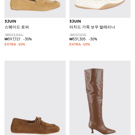
3JUIN
3JUIN
스웨이드 로퍼
러치드 가죽 보우 발레리나
₩853,884
₩759,010
₩597,721
-30%
₩531,305
-30%