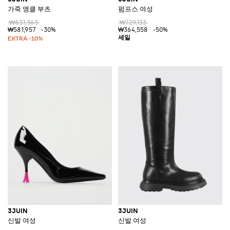
가죽 앵클 부츠
펌프스 여성
₩831,363
₩729,133
₩581,957
-30%
₩364,558
-50%
3JUIN
3JUIN
신발 여성
신발 여성