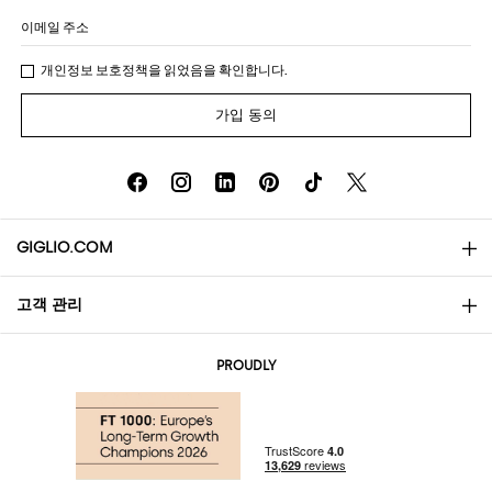
이메일 주소
개인정보 보호정책
을 읽었음을 확인합니다.
가입 동의
GIGLIO.COM
고객 관리
소개
문의
AI Disclaimer
PROUDLY
자주 묻는 질문과 답변
쇼핑
부티크
결제
배송
Community Store
반품 및 환불