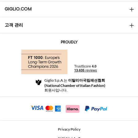
GIGLIO.COM
고객 관리
소개
문의
AI Disclaimer
PROUDLY
자주 묻는 질문과 답변
쇼핑
부티크
결제
배송
Community Store
반품 및 환불
Giglio S.p.A.는
이탈리아국립패션협회
이용 약관
(National Chamber of Italian Fashion)
For a safe shopping experience
제휴 프로그램
회원사입니다.
Security Communication
Investors
Beauty Seekers VIP Club
Privacy Policy
GIGLIO Token