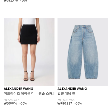
₩582,770
-30%
ALEXANDER WANG
ALEXANDER WANG
미드라이즈 레이온 미니 펜슬 스커트
벌룬 데님 진
₩728,467
₩1,508,955
₩509,914
-30%
₩980,827
-35%