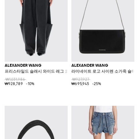
ALEXANDER WANG
ALEXANDER WANG
프리스타일드 슬래시 와이드 레그 코튼 스웨트팬츠
라미네이트 로고 사이렌 소가죽 숄더
₩1,031,986
₩927,927
₩928,789
-10%
₩695,945
-25%