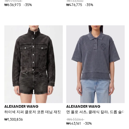
₩979,948
₩733,500
₩636,973
-35%
₩476,775
-35%
ALEXANDER WANG
ALEXANDER WANG
하이넥 지퍼 클로저 코튼 데님 재킷
면 폴로 셔츠, 클래식 칼라, 드롭 숄더 
₩1,300,836
₩633,066
₩443,161
-30%