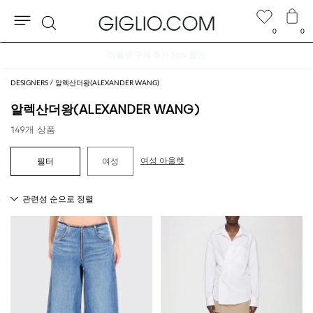
0
0
검
아울렛 구역 추가 10% 할인
색
DESIGNERS
알렉산더왕(ALEXANDER WANG)
알렉산더왕(ALEXANDER WANG)
149개 상품
여성 아울렛
여성