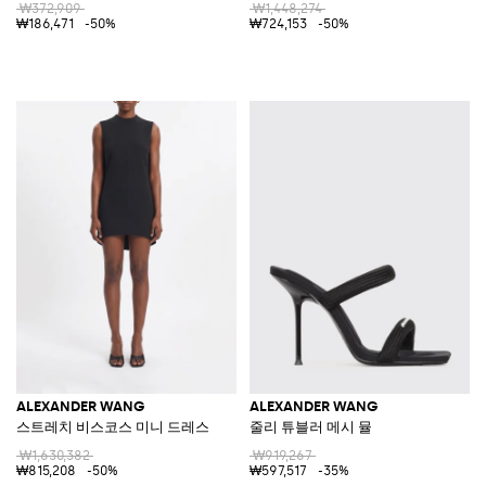
₩372,909
₩1,448,274
₩186,471
-50%
₩724,153
-50%
ALEXANDER WANG
ALEXANDER WANG
스트레치 비스코스 미니 드레스
줄리 튜블러 메시 뮬
₩1,630,382
₩919,267
₩815,208
-50%
₩597,517
-35%