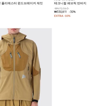
켓 폴리에스터 윈드브레이커 재킷
테크니컬 패브릭 반바지
₩472,563
₩330,811
-30%