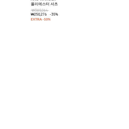
폴리에스터 셔츠
₩385,064
₩250,276
-35%