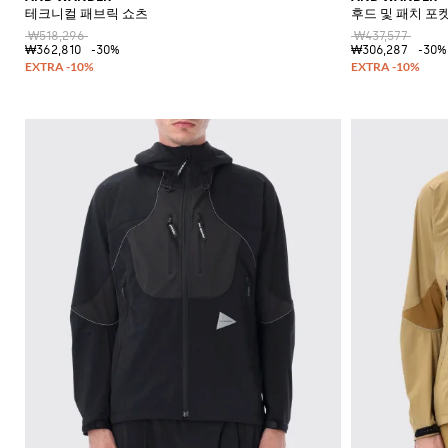
테크니컬 패브릭 쇼츠
후드 및 패치 포
₩518,296
₩437,577
₩362,810
-30%
₩306,287
-30%