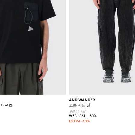
AND WANDER
 티셔츠
코튼 데님 진
₩544,661
₩381,261
-30%