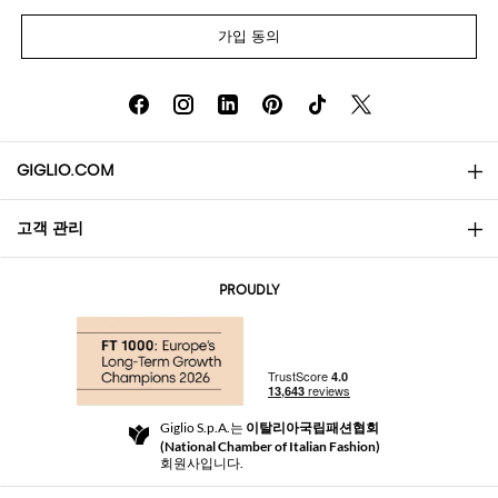
가입 동의
GIGLIO.COM
고객 관리
소개
문의
AI Disclaimer
PROUDLY
자주 묻는 질문과 답변
쇼핑
부티크
결제
배송
Community Store
반품 및 환불
Giglio S.p.A.는
이탈리아국립패션협회
이용 약관
(National Chamber of Italian Fashion)
For a safe shopping experience
제휴 프로그램
회원사입니다.
Security Communication