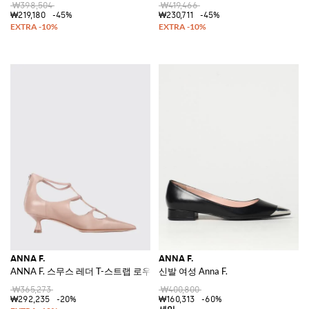
₩398,504
₩419,466
₩219,180
-45%
₩230,711
-45%
ANNA F.
ANNA F.
ANNA F. 스무스 레더 T-스트랩 로우 스틸레토 힐 펌프스
신발 여성 Anna F.
₩365,273
₩400,800
₩292,235
-20%
₩160,313
-60%