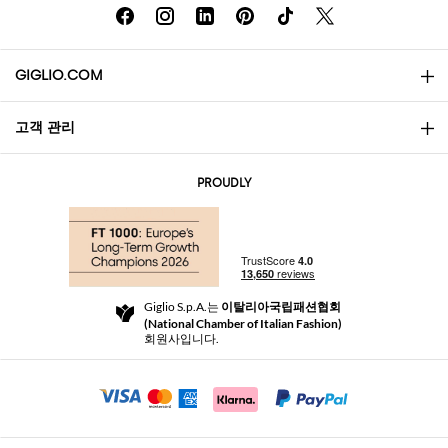
GIGLIO.COM
고객 관리
소개
문의
AI Disclaimer
PROUDLY
자주 묻는 질문과 답변
쇼핑
부티크
결제
배송
Community Store
반품 및 환불
Giglio S.p.A.는
이탈리아국립패션협회
이용 약관
(National Chamber of Italian Fashion)
For a safe shopping experience
제휴 프로그램
회원사입니다.
Security Communication
Investors
Beauty Seekers VIP Club