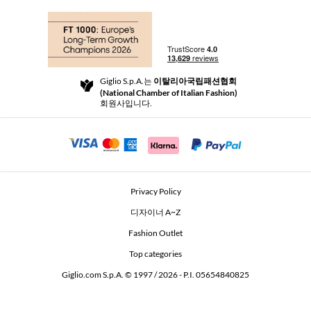
쇼핑
부티크
결제
배송
Community Store
반품 및 환불
Giglio S.p.A.는
이탈리아국립패션협회
이용 약관
(National Chamber of Italian Fashion)
For a safe shopping experience
제휴 프로그램
회원사입니다.
Security Communication
Investors
Beauty Seekers VIP Club
Privacy Policy
GIGLIO Token
디자이너 A~Z
Fashion Outlet
GIGLIO.COM x Vestiaire Collective
Top categories
Giglio.com S.p.A. © 1997 / 2026 - P.I. 05654840825
L'Edicola