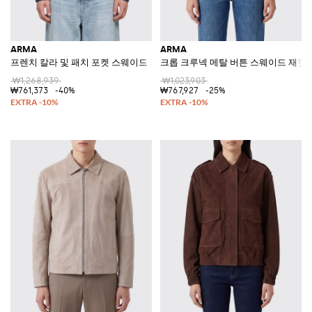
ARMA
ARMA
프렌치 칼라 및 패치 포켓 스웨이드 가죽 셔츠
크롭 크루넥 메탈 버튼 스웨이드 재킷
₩1,268,939
₩1,023,903
₩761,373
-40%
₩767,927
-25%