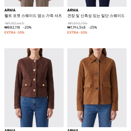
ARMA
ARMA
웰트 포켓 스웨이드 염소 가죽 셔츠 재킷
견장 및 신축성 있는 밑단 스웨이드 셔
₩1,102,663
₩1,592,736
₩882,118
-20%
₩1,194,548
-25%
ARMA
ARMA