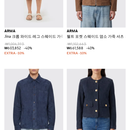
ARMA
ARMA
Jina 크롭 와이드 레그 스웨이드 가죽 팬츠
웰트 포켓 스웨이드 염소 가죽 셔츠 재
₩1,006,393
₩1,102,663
₩603,852
-40%
₩661,588
-40%