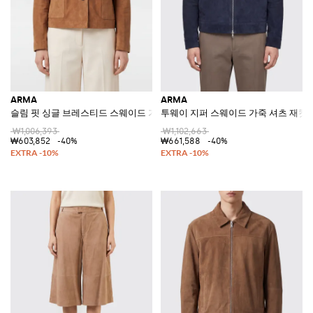
ARMA
ARMA
슬림 핏 싱글 브레스티드 스웨이드 가죽 재킷
투웨이 지퍼 스웨이드 가죽 셔츠 재킷
₩1,006,393
₩1,102,663
₩603,852
-40%
₩661,588
-40%