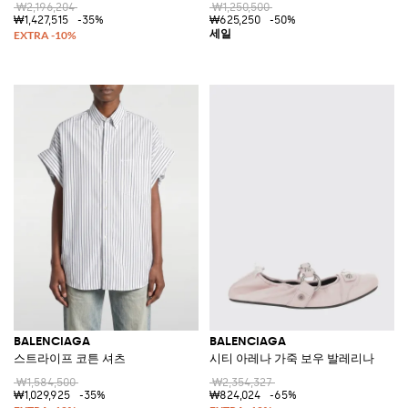
₩2,196,204
₩1,250,500
₩1,427,515
-35%
₩625,250
-50%
BALENCIAGA
BALENCIAGA
스트라이프 코튼 셔츠
시티 아레나 가죽 보우 발레리나
₩1,584,500
₩2,354,327
₩1,029,925
-35%
₩824,024
-65%