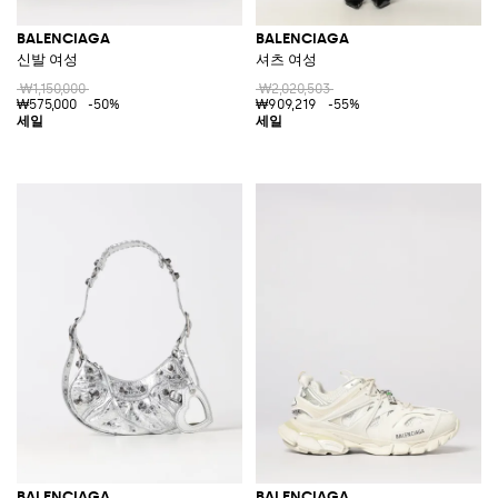
BALENCIAGA
BALENCIAGA
신발 여성
셔츠 여성
₩1,150,000
₩2,020,503
₩575,000
-50%
₩909,219
-55%
BALENCIAGA
BALENCIAGA