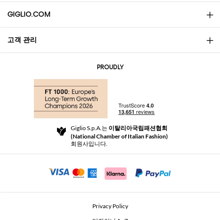
GIGLIO.COM
고객 관리
소개
문의
AI Disclaimer
PROUDLY
자주 묻는 질문과 답변
쇼핑
부티크
결제
배송
Community Store
반품 및 환불
Giglio S.p.A.는
이탈리아국립패션협회
이용 약관
(National Chamber of Italian Fashion)
For a safe shopping experience
제휴 프로그램
회원사입니다.
Security Communication
Investors
Beauty Seekers VIP Club
Privacy Policy
GIGLIO Token