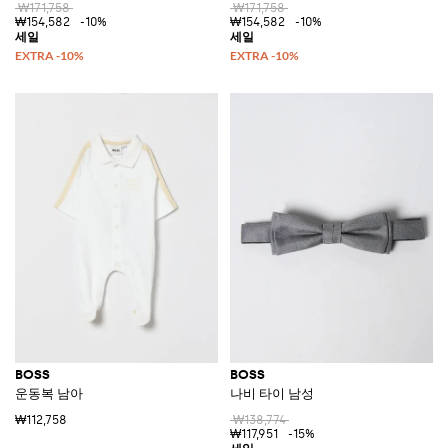
₩171,758
₩171,758
₩154,582
-10%
₩154,582
-10%
BOSS
BOSS
운동복 남아
나비 타이 남성
₩112,758
₩138,774
₩117,951
-15%