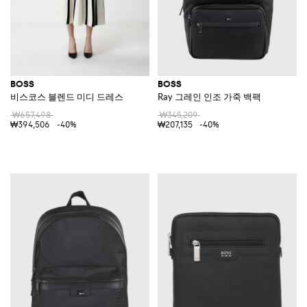
BOSS
BOSS
비스코스 블렌드 미디 드레스
Ray 그레인 인조 가죽 백팩
₩657,498
₩345,209
₩394,506
-40%
₩207,135
-40%