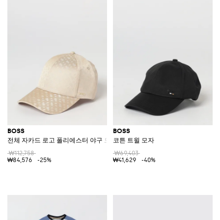
BOSS
BOSS
전체 자카드 로고 폴리에스터 야구 모자
코튼 트윌 모자
₩112,758
₩69,403
₩84,576
-25%
₩41,629
-40%