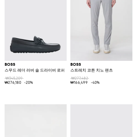
BOSS
BOSS
스무드 레더 러버 솔 드라이버 로퍼
스트레치 코튼 치노 팬츠
₩345,209
₩277,482
₩276,180
-20%
₩166,499
-40%