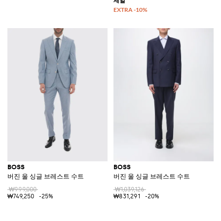
BOSS
BOSS
버진 울 싱글 브레스트 수트
버진 울 싱글 브레스트 수트
₩999,000
₩1,039,126
₩749,250
-25%
₩831,291
-20%