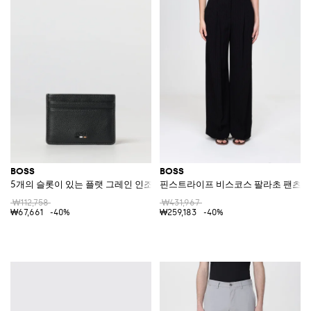
BOSS
BOSS
5개의 슬롯이 있는 플랫 그레인 인조 가죽 카드 홀더
핀스트라이프 비스코스 팔라초 팬츠
₩112,758
₩431,967
₩67,661
-40%
₩259,183
-40%