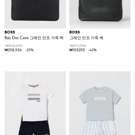
BOSS
BOSS
Ray Doc Case 그레인 인조 가죽 백
그레인 인조 가죽 백
₩345,209
₩171,758
₩258,906
-25%
₩103,055
-40%