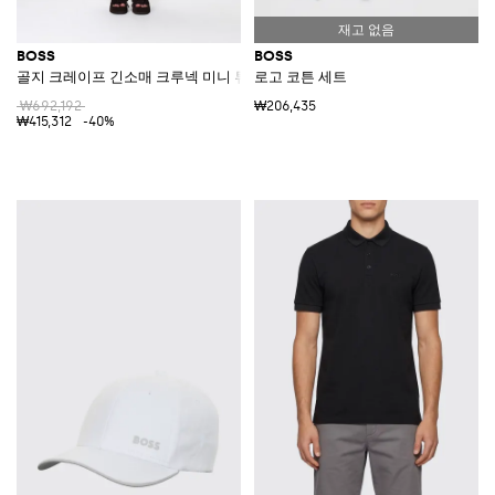
BOSS
BOSS
골지 크레이프 긴소매 크루넥 미니 튜닉
로고 코튼 세트
₩692,192
₩206,435
₩415,312
-40%