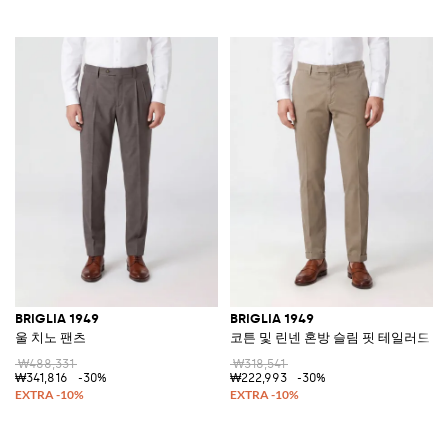
BRIGLIA 1949
BRIGLIA 1949
울 치노 팬츠
코튼 및 린넨 혼방 슬림 핏 테일러드 
₩488,331
₩318,541
₩341,816
-30%
₩222,993
-30%