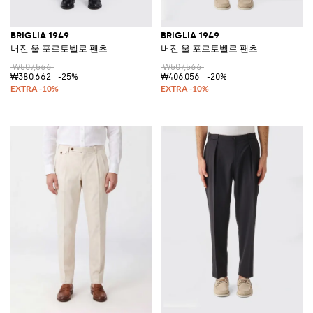
BRIGLIA 1949
BRIGLIA 1949
버진 울 포르토벨로 팬츠
버진 울 포르토벨로 팬츠
₩507,566
₩507,566
₩380,662
-25%
₩406,056
-20%