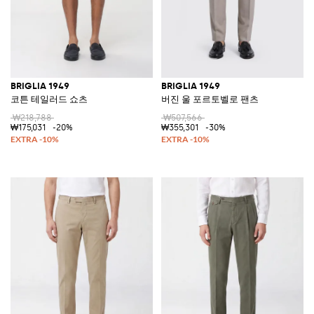
BRIGLIA 1949
BRIGLIA 1949
코튼 테일러드 쇼츠
버진 울 포르토벨로 팬츠
₩218,788
₩507,566
₩175,031
-20%
₩355,301
-30%