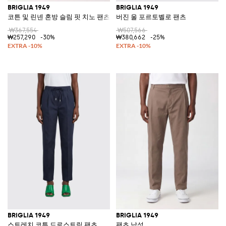
BRIGLIA 1949
BRIGLIA 1949
코튼 및 린넨 혼방 슬림 핏 치노 팬츠
버진 울 포르토벨로 팬츠
₩367,554
₩507,566
₩257,290
-30%
₩380,662
-25%
BRIGLIA 1949
BRIGLIA 1949
스트레치 코튼 드로스트링 팬츠
팬츠 남성