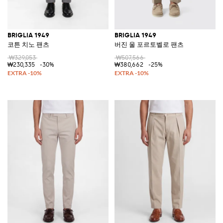
BRIGLIA 1949
BRIGLIA 1949
코튼 치노 팬츠
버진 울 포르토벨로 팬츠
₩329,053
₩507,566
₩230,335
-30%
₩380,662
-25%