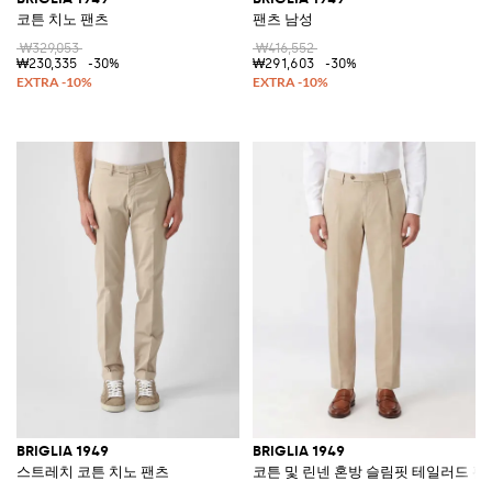
코튼 치노 팬츠
팬츠 남성
₩329,053
₩416,552
₩230,335
-30%
₩291,603
-30%
BRIGLIA 1949
BRIGLIA 1949
스트레치 코튼 치노 팬츠
코튼 및 린넨 혼방 슬림핏 테일러드 팬