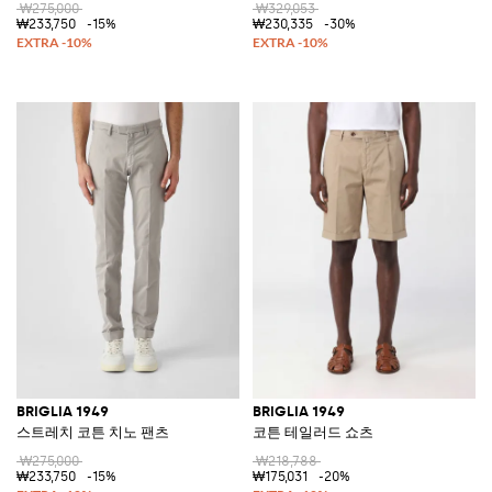
₩275,000
₩329,053
₩233,750
-15%
₩230,335
-30%
BRIGLIA 1949
BRIGLIA 1949
스트레치 코튼 치노 팬츠
코튼 테일러드 쇼츠
₩275,000
₩218,788
₩233,750
-15%
₩175,031
-20%