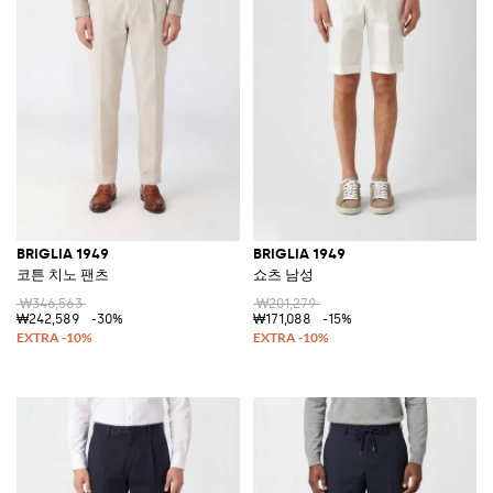
BRIGLIA 1949
BRIGLIA 1949
코튼 치노 팬츠
쇼츠 남성
₩346,563
₩201,279
₩242,589
-30%
₩171,088
-15%