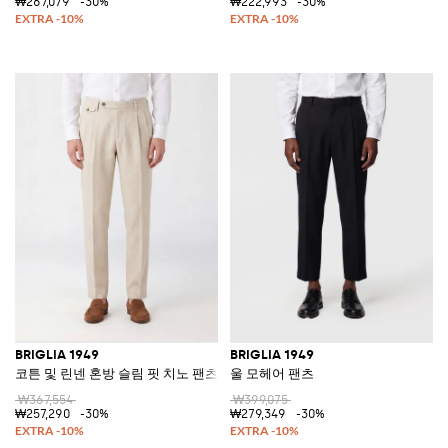
₩267,079
-30%
₩222,993
-30%
BRIGLIA 1949
BRIGLIA 1949
코튼 및 린넨 혼방 슬림 핏 치노 팬츠
울 모헤어 팬츠
₩367,554
₩399,075
₩257,290
-30%
₩279,349
-30%