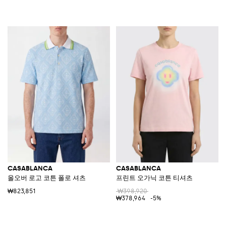
CASABLANCA
CASABLANCA
올오버 로고 코튼 폴로 셔츠
프린트 오가닉 코튼 티셔츠
₩823,851
₩398,920
₩378,964
-5%