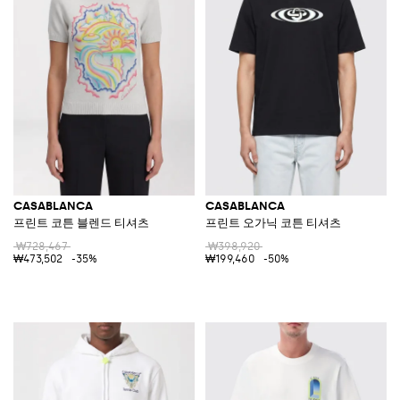
CASABLANCA
CASABLANCA
프린트 코튼 블렌드 티셔츠
프린트 오가닉 코튼 티셔츠
₩728,467
₩398,920
₩473,502
-35%
₩199,460
-50%