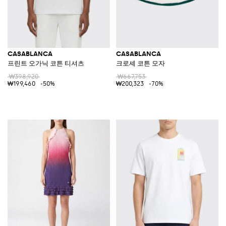
CASABLANCA
CASABLANCA
프린트 오가닉 코튼 티셔츠
크로셰 코튼 모자
₩398,920
₩667,753
₩199,460
-50%
₩200,323
-70%