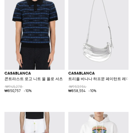
CASABLANCA
CASABLANCA
콘트라스트 로고 니트 울 폴로 셔츠
트리플 바나나 하프문 페이턴트 레더 
₩945,278
₩953,954
₩850,757
-10%
₩858,554
-10%