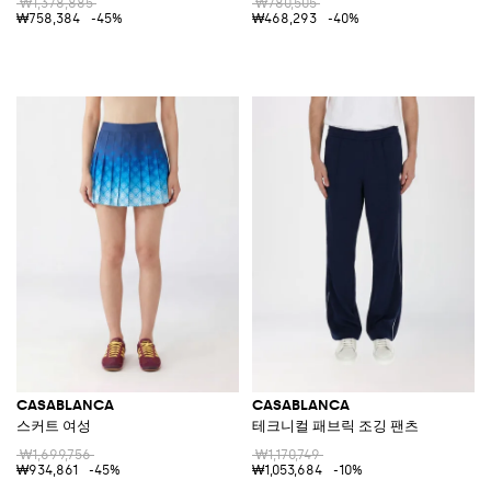
₩1,378,885
₩780,505
₩758,384
-45%
₩468,293
-40%
CASABLANCA
CASABLANCA
스커트 여성
테크니컬 패브릭 조깅 팬츠
₩1,699,756
₩1,170,749
₩934,861
-45%
₩1,053,684
-10%