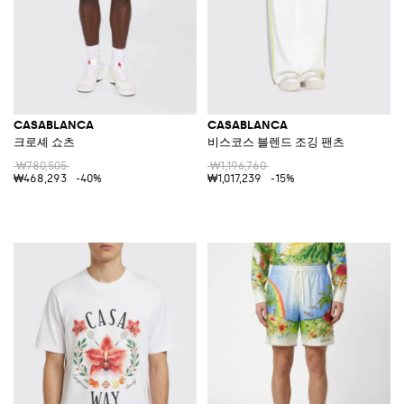
CASABLANCA
CASABLANCA
크로셰 쇼츠
비스코스 블렌드 조깅 팬츠
₩780,505
₩1,196,760
₩468,293
-40%
₩1,017,239
-15%