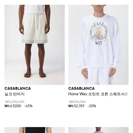
CASABLANCA
CASABLANCA
실크 반바지
Home Way 프린트 코튼 스웨트셔츠
₩1,205,435
₩815,208
₩663,000
-45%
₩652,159
-20%