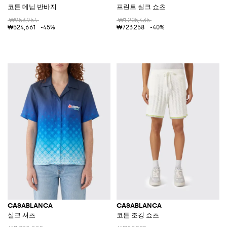
코튼 데님 반바지
프린트 실크 쇼츠
₩953,954
₩1,205,435
₩524,661
-45%
₩723,258
-40%
CASABLANCA
CASABLANCA
실크 셔츠
코튼 조깅 쇼츠