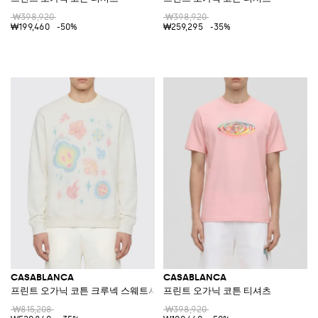
₩398,920
₩398,920
₩199,460
-50%
₩259,295
-35%
CASABLANCA
CASABLANCA
프린트 오가닉 코튼 크루넥 스웨트셔츠
프린트 오가닉 코튼 티셔츠
₩815,208
₩398,920