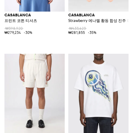
CASABLANCA
CASABLANCA
프린트 코튼 티셔츠
Strawberry 에나멜 황동 합성 진주 
₩398,920
₩433,623
₩279,234
-30%
₩281,855
-35%