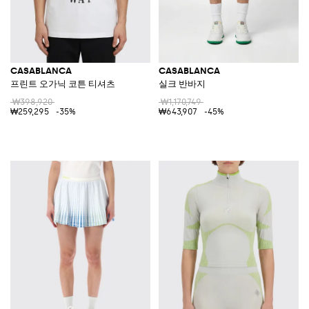
CASABLANCA
CASABLANCA
프린트 오가닉 코튼 티셔츠
실크 반바지
₩398,920
₩1,170,749
₩259,295
-35%
₩643,907
-45%