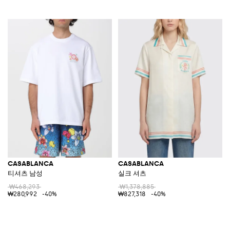
CASABLANCA
CASABLANCA
티셔츠 남성
실크 셔츠
₩468,293
₩1,378,885
₩280,992
-40%
₩827,318
-40%