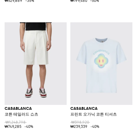
₩529,869
-35%
₩199,460
-50%
CASABLANCA
CASABLANCA
코튼 테일러드 쇼츠
프린트 오가닉 코튼 티셔츠
₩1,248,798
₩398,920
₩749,285
-40%
₩239,339
-40%