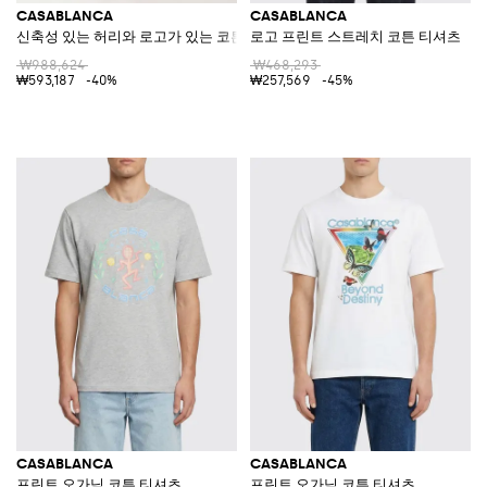
CASABLANCA
CASABLANCA
신축성 있는 허리와 로고가 있는 코튼 블렌드 애슬레틱 쇼츠
로고 프린트 스트레치 코튼 티셔츠
₩988,624
₩468,293
₩593,187
-40%
₩257,569
-45%
CASABLANCA
CASABLANCA
프린트 오가닉 코튼 티셔츠
프린트 오가닉 코튼 티셔츠