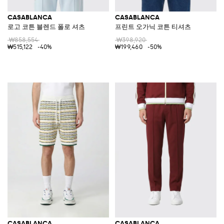
CASABLANCA
CASABLANCA
로고 코튼 블렌드 폴로 셔츠
프린트 오가닉 코튼 티셔츠
₩858,554
₩398,920
₩515,122
-40%
₩199,460
-50%
CASABLANCA
CASABLANCA