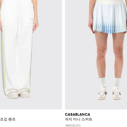
CASABLANCA
 조깅 팬츠
저지 미니 스커트
₩805,131