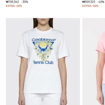
츠
₩705,362
-35%
₩509,323
-40%
을
부
연
츠
마
하
옥
세
스
요
포
드
Gianni
Chiarini
신
FW25-
발
26
뮬