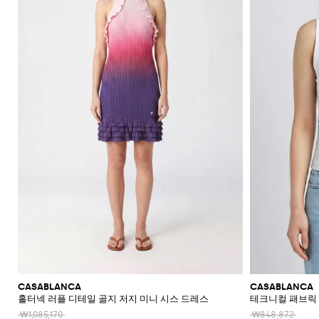
신
레
더
플
라
울
숄
류
Blahnik
애
Alaïa
Anderson
리
쇼
Max
Balmain
Calvin
Franchi
Burberry
Bottega
Aquazzura
Emporio
Giambattista
Etro
JW
Ferragamo
스
더
에
장
니
Klein
Veneta
Armani
Max
Valli
츠
Brunello
Jacquemus
가
주
Bottega
Ganni
Chloè
Anderson
Autry
커
백
스
갑
규
스
백
랫
스
렛
Fendi
Saint
멀
Mara
Cucinelli
Mara
방
Veneta
Elisabetta
Ferragamo
얼
Jacquemus
S
Jil
재
트
JW
Fendi
MM6
파
Birkenstock
Laurent
리
Max
클
삭
SHOP
SHOP
SHOP
SHOP
SHOP
SHOP
Franchi
Roger
Max
Coperni
Sander
리
킷
신
Brunello
Anderson
Maison
Gianvito
Marc
드
어
Mara
Ferragamo
Golden
Stella
NOW
NOW
NOW
NOW
NOW
NOW
셔
러
스
Vivier
Mara
Cucinelli
Golden
Margiela
Rossi
Jacobs
Courrèges
발
Khaite
류
선
트
터
MM6
Goose
McCartney
츠
치
Saint
Gucci
Goose
Saint
The
화
글
Burberry
Maison
Marc
Jimmy
New
Diesel
Solace
렌
치
액
로
Laurent
Hogan
Valentino
Laurent
Attico
수
토
장
Saint
Isabel
Margiela
Jacobs
Choo
Era
라
London
치
세
Chloé
Garavani
Dolce &
퍼
투
Valentino
Laurent
Nike
영
트
품
Marant
Stella
Versace
스
코
Rotate
Marni
Manolo
Off-
서
Gabbana
Toteme
피
Etro
Versace
Etoile
복
백
플
McCartney
Jeans
케
Versace
Khaite
The
Blahnik
White
트
리
지
Solace
Pinko
스
Couture
랫
이
Fendi
Attico
Gucci
Valentino
청
크
Brunello
Stella
London
Roger
갑
Palm
점
엘
Rabanne
샌
스
Ferragamo
바
Cucinelli
로
McCartney
Tod's
Fendi
Vivier
Angels
Versace
프
레
Sportmax
들
帽
Jacquemus
지
스
시
Valentino
수
강
Saint
Rabanne
Gucci
子
Toteme
백
힐
계
Garavani
Longchamp
Laurent
스
트
스
샌
넥
Twinset
웨
백
Valentino
버
들
스
터
팩
Garavani
건
카
스
벨
디
프
니
트
아
커
백
이
즈
콘
플
CASABLANCA
CASABLANCA
스
랫
홀터넥 러플 디테일 골지 저지 미니 시스 드레스
테크니컬 패브릭
타
부
일
₩1,085,170
₩848,872