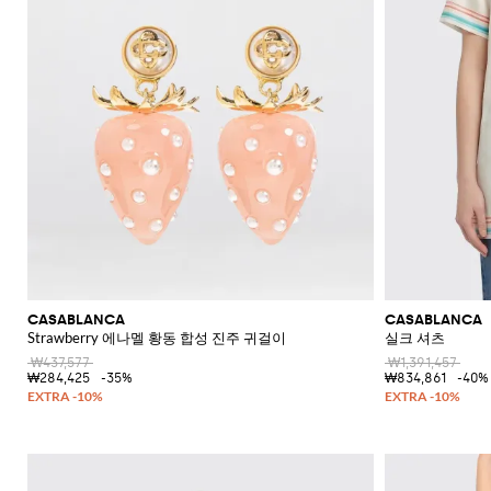
CASABLANCA
CASABLANCA
Strawberry 에나멜 황동 합성 진주 귀걸이
실크 셔츠
₩437,577
₩1,391,457
₩284,425
-35%
₩834,861
-40%