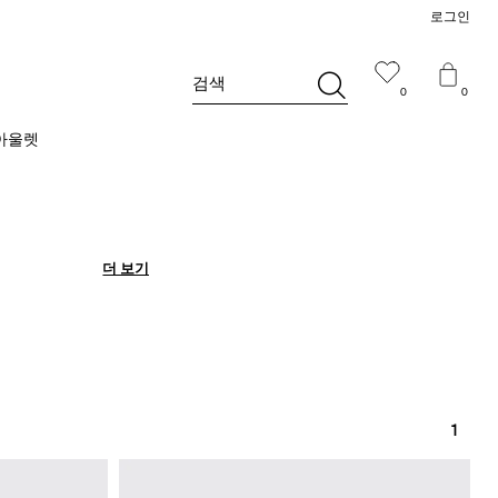
로그인
검색
0
0
아울렛
더 보기
더 보기
1