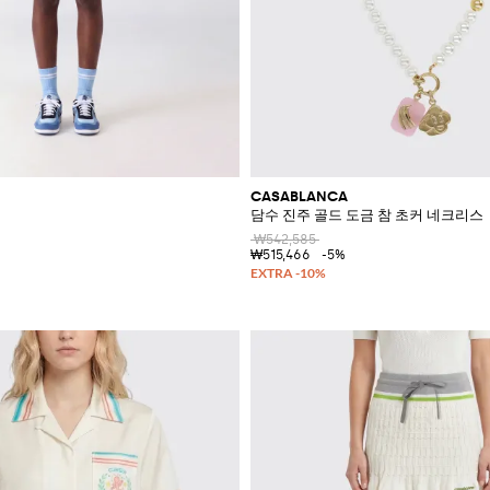
CASABLANCA
담수 진주 골드 도금 참 초커 네크리스
₩542,585
₩515,466
-5%