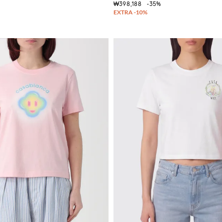
₩398,188
-35%