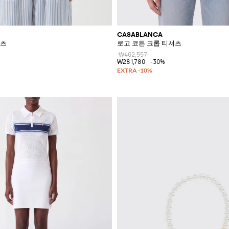
CASABLANCA
셔츠
로고 코튼 크롭 티셔츠
₩402,557
₩281,780
-30%