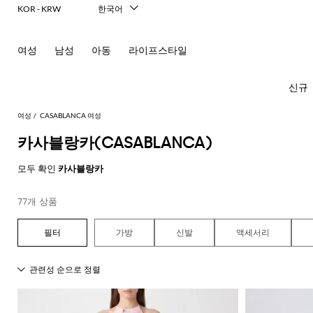
KOR - KRW
한국어
Italiano
English
여성
남성
아동
라이프스타일
Français
Deutsch
Español
신규
中文
日本語
여성
CASABLANCA 여성
Русский
카사블랑카(CASABLANCA)
모
모
모
모
모두 확인
카사블랑카
든
든
든
든
모
의
가
신
액
77개 상품
New In
모
두
류
방
발
세
Women's
모
모
모
모
모
모
모
모
모
모
든
보
서
드
미
발
티
Fashion
모
두
두
두
두
두
두
두
두
두
두
콘
기
리
가방
신발
액세서리
레
니
레
셔
두
보
보
보
보
보
보
보
보
보
보
센
必
Alberta
Roger
스
백
플
헤
츠
스
발
선
보
기
기
기
기
기
기
기
기
기
기
트
須
Ferretti
Vivier
랫
어
카
기
블
핸
팬
영
コ
Alexander
Acne
Balenciaga
Courrèges
Balenciaga
A.P.C.
Alexander
Adidas
Balenciaga
Borsalino
Giorgio
JW
액
프
Elisabetta
Pinko
레
드
펌
츠
역
드
숄
레
글
아
ー
McQueen
Studios
McQueen
Armani
Anderson
Acne
Gucci
Franchi
세
Balmain
Diesel
Bottega
Coperni
Amina
Burberry
Elisabetta
Twinset
이
백
프
벨
ト
Studios
탑
의
Balenciaga
Adidas
Veneta
Balenciaga
Muaddi
Franchi
Manolo
Jacquemus
서
JW
Burberry
Elisabetta
Diesel
Etro
저
스
트
Etro