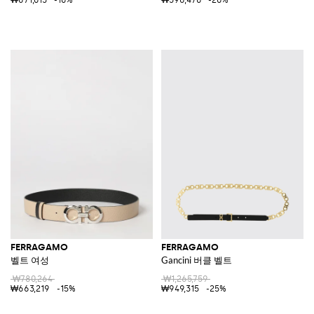
FERRAGAMO
FERRAGAMO
벨트 여성
Gancini 버클 벨트
₩780,264
₩1,265,759
₩663,219
-15%
₩949,315
-25%