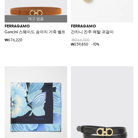
FERRAGAMO
FERRAGAMO
Gancini 스웨이드 송아지 가죽 벨트
간치니 진주 메탈 귀걸이
₩676,220
₩266,500
₩239,850
-10%