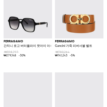
FERRAGAMO
FERRAGAMO
간치니 로고 버터플라이 캣아이 아세테이트 선글라스
Gancini 가죽 리버서블 벨트
₩398,797
₩780,264
₩279,148
-30%
₩741,243
-5%