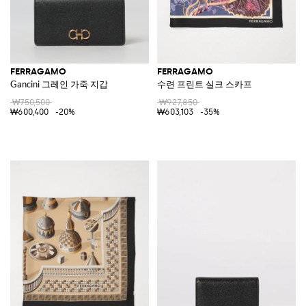
FERRAGAMO
FERRAGAMO
Gancini 그레인 가죽 지갑
수련 프린트 실크 스카프
₩750,500
₩927,850
₩600,400
-20%
₩603,103
-35%