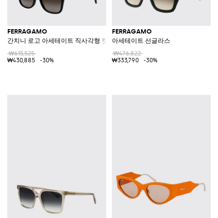
FERRAGAMO
FERRAGAMO
간치니 로고 아세테이트 직사각형 캣아이 선글라스
아세테이트 선글라스
₩615,525
₩476,822
₩430,885
-30%
₩333,790
-30%