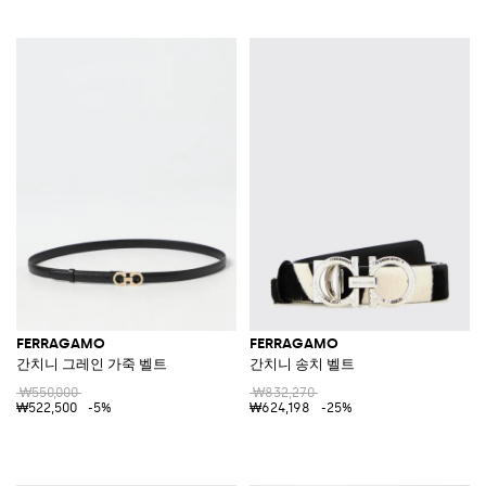
FERRAGAMO
FERRAGAMO
간치니 그레인 가죽 벨트
간치니 송치 벨트
₩550,000
₩832,270
₩522,500
-5%
₩624,198
-25%