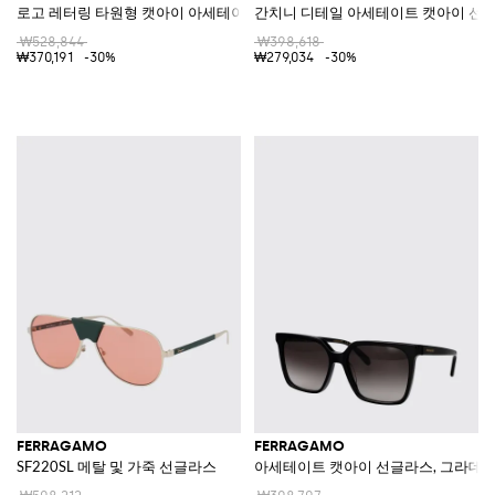
로고 레터링 타원형 캣아이 아세테이트 선글라스
간치니 디테일 아세테이트 캣아이 선
₩528,844
₩398,618
₩370,191
-30%
₩279,034
-30%
FERRAGAMO
FERRAGAMO
SF220SL 메탈 및 가죽 선글라스
아세테이트 캣아이 선글라스, 그라데이