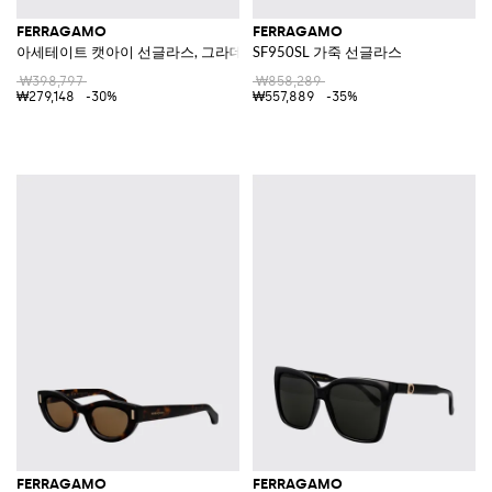
FERRAGAMO
FERRAGAMO
아세테이트 캣아이 선글라스, 그라데이션 렌즈 포함
SF950SL 가죽 선글라스
₩398,797
₩858,289
₩279,148
-30%
₩557,889
-35%
FERRAGAMO
FERRAGAMO