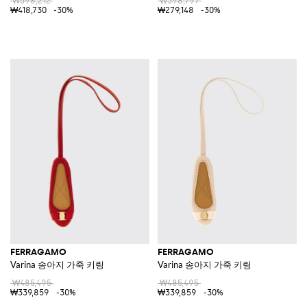
₩598,212
₩398,797
₩418,730
-30%
₩279,148
-30%
FERRAGAMO
FERRAGAMO
Varina 송아지 가죽 키링
Varina 송아지 가죽 키링
₩485,495
₩485,495
₩339,859
-30%
₩339,859
-30%