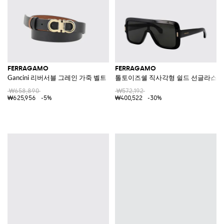
FERRAGAMO
FERRAGAMO
Gancini 리버서블 그레인 가죽 벨트
톨토이즈쉘 직사각형 쉴드 선글라스
₩658,890
₩572,192
₩625,956
-5%
₩400,522
-30%