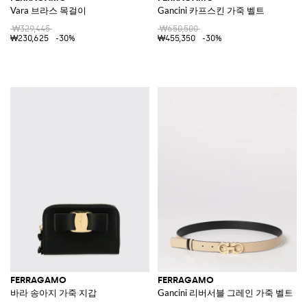
Vara 브라스 목걸이
Gancini 카프스킨 가죽 벨트
₩329,445
₩650,500
₩230,625
-30%
₩455,350
-30%
FERRAGAMO
FERRAGAMO
바라 송아지 가죽 지갑
Gancini 리버서블 그레인 가죽 벨트