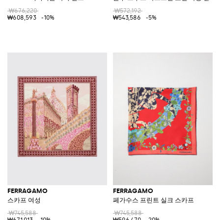
₩676,220
₩572,192
₩608,593
-10%
₩543,586
-5%
FERRAGAMO
FERRAGAMO
스카프 여성
페가수스 프린트 실크 스카프
₩745,588
₩745,588
₩671,013
-10%
₩596,470
-20%