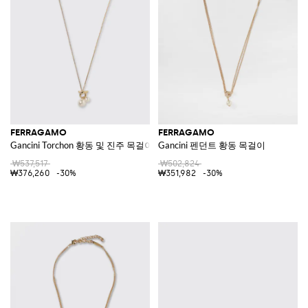
FERRAGAMO
FERRAGAMO
Gancini Torchon 황동 및 진주 목걸이
Gancini 펜던트 황동 목걸이
₩537,517
₩502,824
₩376,260
-30%
₩351,982
-30%