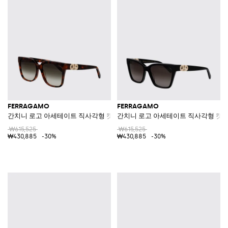
FERRAGAMO
FERRAGAMO
간치니 로고 아세테이트 직사각형 캣아이 선글라스
간치니 로고 아세테이트 직사각형 캣
₩615,525
₩615,525
₩430,885
-30%
₩430,885
-30%