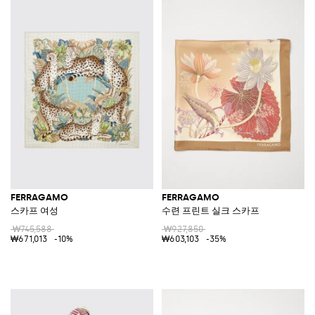
FERRAGAMO
FERRAGAMO
스카프 여성
수련 프린트 실크 스카프
₩745,588
₩927,850
₩671,013
-10%
₩603,103
-35%