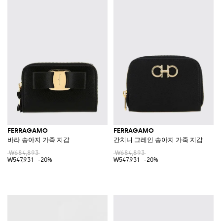
FERRAGAMO
FERRAGAMO
바라 송아지 가죽 지갑
간치니 그레인 송아지 가죽 지갑
₩684,893
₩684,893
₩547,931
-20%
₩547,931
-20%