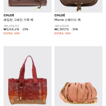
CHLOÉ
CHLOÉ
패딩턴 그레인 가죽 백
Marcie 스웨이드 백
₩4,358,141
₩3,413,015
₩3,268,618
-25%
₩2,389,112
-30%