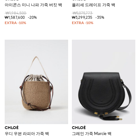
아이콘스 미니 나파 가죽 버킷 백
플리세 드레이프 가죽 백
₩1,984,500
₩5,075,773
₩1,587,600
-20%
₩3,299,235
-35%
CHLOÉ
CHLOÉ
우디 우븐 라피아 가죽 백
그레인 가죽 Marcie 백