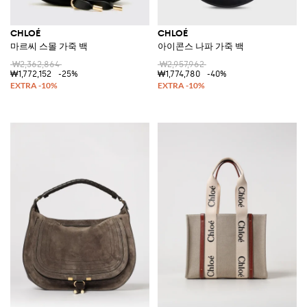
CHLOÉ
CHLOÉ
마르씨 스몰 가죽 백
아이콘스 나파 가죽 백
₩2,362,864
₩2,957,962
₩1,772,152
-25%
₩1,774,780
-40%