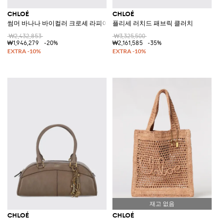
CHLOÉ
CHLOÉ
썸머 바나나 바이컬러 크로셰 라피아 숄더백 자수 로고
플리세 러치드 패브릭 클러치
₩2,432,853
₩3,325,500
₩1,946,279
-20%
₩2,161,585
-35%
CHLOÉ
CHLOÉ