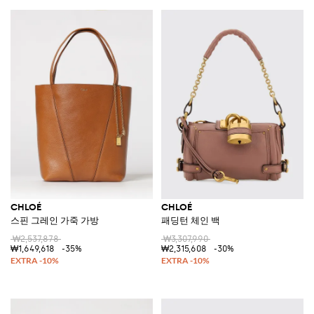
CHLOÉ
CHLOÉ
스핀 그레인 가죽 가방
패딩턴 체인 백
₩2,537,878
₩3,307,990
₩1,649,618
-35%
₩2,315,608
-30%