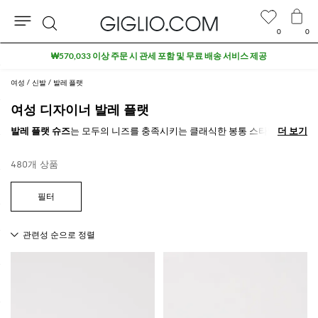
0
0
검
색
여성
신발
발레 플랫
여성 디자이너 발레 플랫
발레 플랫 슈즈
는 모두의 니즈를 충족시키는 클래식한 봉통 스타일로 모든
더 보기
더 보기
연령대의 여성에게 사랑받고 있습니다. 계절에 따라 스타킹 착용 유무에
상관없이,
여성용 슬리퍼
와 함께, 캐주얼 행사 또는 힐을 많이 신는 격식 있
480개 상품
는 행사에 완벽한 신발입니다. 주얼리 디테일로 장식된 보다 단정한 모델
부터 다채롭고 유쾌한 모델에 이르기까지 항상 모든 의상을 스타일리시하
게 완성해 줄 것입니다.
GIGLIO.COM에서 최고의
브랜드 발레 플랫 컬렉션을 온라인으로
만나보
고 무료 배송 혜택을 받으세요.