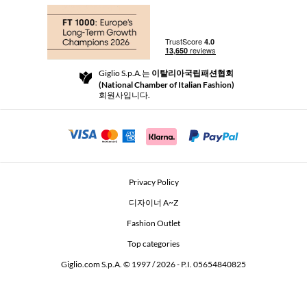
쇼핑
부티크
결제
배송
Community Store
반품 및 환불
Giglio S.p.A.는
이탈리아국립패션협회
이용 약관
(National Chamber of Italian Fashion)
For a safe shopping experience
제휴 프로그램
회원사입니다.
Security Communication
Investors
Beauty Seekers VIP Club
Privacy Policy
GIGLIO Token
디자이너 A~Z
Fashion Outlet
GIGLIO.COM x Vestiaire Collective
Top categories
Giglio.com S.p.A. © 1997 / 2026 - P.I. 05654840825
L'Edicola
Accessibility Statement