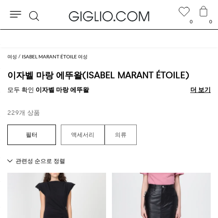
0
0
검
아울렛 구역 추가 10% 할인
색
여성
ISABEL MARANT ÉTOILE 여성
이자벨 마랑 에뚜왈(ISABEL MARANT ÉTOILE)
모두 확인
이자벨 마랑 에뚜왈
더 보기
더 보기
229개 상품
액세서리
의류