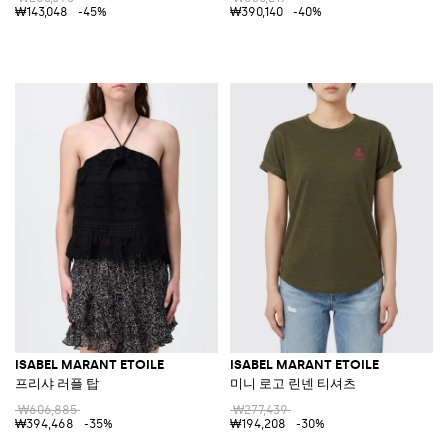
₩143,048
-45%
₩390,140
-40%
ISABEL MARANT ETOILE
ISABEL MARANT ETOILE
프리샤 러플 탑
미니 로고 린넨 티셔츠
₩606,885
₩277,439
₩394,468
-35%
₩194,208
-30%