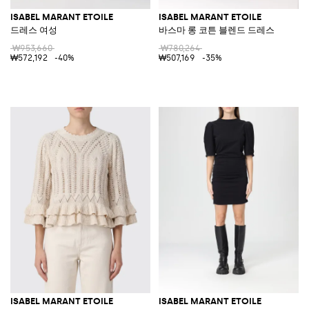
ISABEL MARANT ETOILE
ISABEL MARANT ETOILE
드레스 여성
바스마 롱 코튼 블렌드 드레스
₩953,660
₩780,264
₩572,192
-40%
₩507,169
-35%
ISABEL MARANT ETOILE
ISABEL MARANT ETOILE