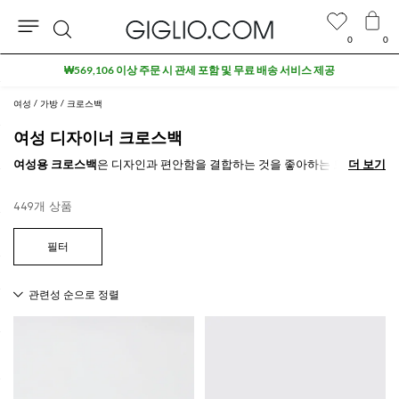
0
0
검
아울렛 구역 추가 10% 할인
색
여성
가방
크로스백
여성 디자이너 크로스백
여성용 크로스백
은 디자인과 편안함을 결합하는 것을 좋아하는 모든 역동
더 보기
더 보기
적인 여성을 위한 최고의 선택입니다. 아침부터 저녁까지 모든 필수품을
보관할 수 있는 다용도 지갑이죠. 최고의 국제 브랜드가 디자인한 멋진 모
449개 상품
델 덕분에 스타일리시하게 착용하며 필수품도 챙길 수 있습니다.
GIGLIO.COM에서 최고의
디자이너 크로스백을 온라인으로
만나보고 무
료 배송 혜택을 받으세요.