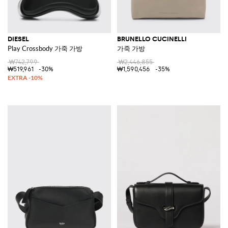
DIESEL
BRUNELLO CUCINELLI
Play Crossbody 가죽 가방
가죽 가방
₩742,799
₩2,446,855
₩519,961
-30%
₩1,590,456
-35%