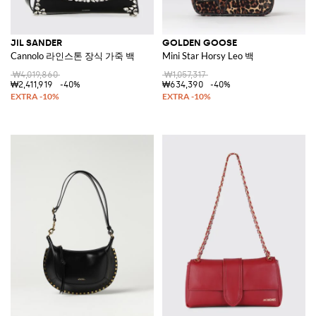
JIL SANDER
GOLDEN GOOSE
Cannolo 라인스톤 장식 가죽 백
Mini Star Horsy Leo 백
₩4,019,860
₩1,057,317
₩2,411,919
-40%
₩634,390
-40%