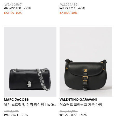
₩3,460,567
₩2,359,482
₩2,422,400
-30%
₩1,297,713
-45%
MARC JACOBS
VALENTINO GARAVANI
체인 스트랩 및 턴락 장식의 The Scene 가죽 크로스바디 백
락스터드 플라뇌즈 가죽 가방
₩611,730
₩4,544,184
₩489,371
-20%
₩2,272,092
-50%