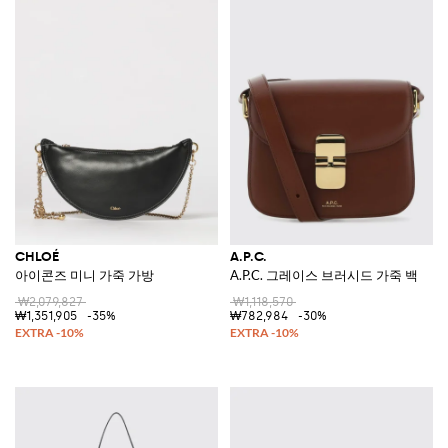
CHLOÉ
A.P.C.
아이콘즈 미니 가죽 가방
A.P.C. 그레이스 브러시드 가죽 백
₩2,079,827
₩1,118,570
₩1,351,905
-35%
₩782,984
-30%