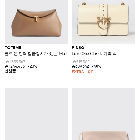
TOTEME
PINKO
골드 톤 턴락 잠금장치가 있는 T-Lock 가죽 크로스바디 백
Love One Classic 가죽 백
₩1,555,503
₩515,582
₩1,244,406
-20%
₩309,342
-40%