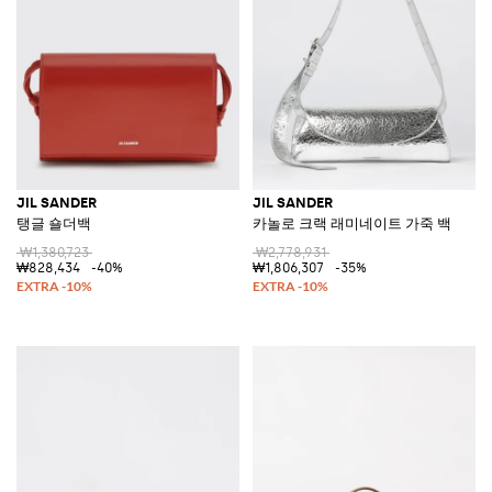
JIL SANDER
JIL SANDER
탱글 숄더백
카놀로 크랙 래미네이트 가죽 백
₩1,380,723
₩2,778,931
₩828,434
-40%
₩1,806,307
-35%