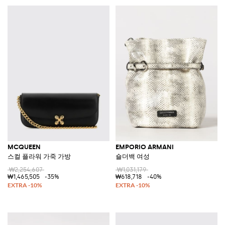
MCQUEEN
EMPORIO ARMANI
스컬 플라워 가죽 가방
숄더백 여성
₩2,254,607
₩1,031,179
₩1,465,505
-35%
₩618,718
-40%