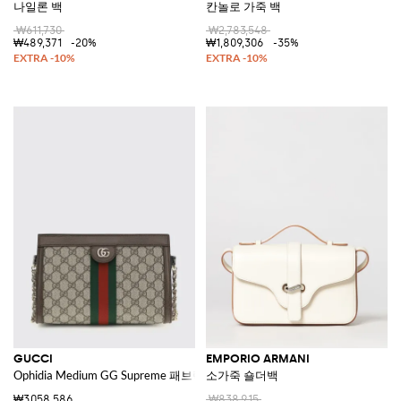
나일론 백
칸놀로 가죽 백
₩611,730
₩2,783,548
₩489,371
-20%
₩1,809,306
-35%
GUCCI
EMPORIO ARMANI
Ophidia Medium GG Supreme 패브릭 백
소가죽 숄더백
₩3,058,586
₩838,915