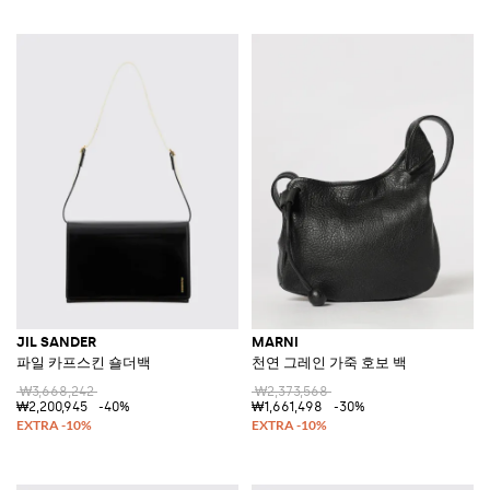
JIL SANDER
MARNI
파일 카프스킨 숄더백
천연 그레인 가죽 호보 백
₩3,668,242
₩2,373,568
₩2,200,945
-40%
₩1,661,498
-30%