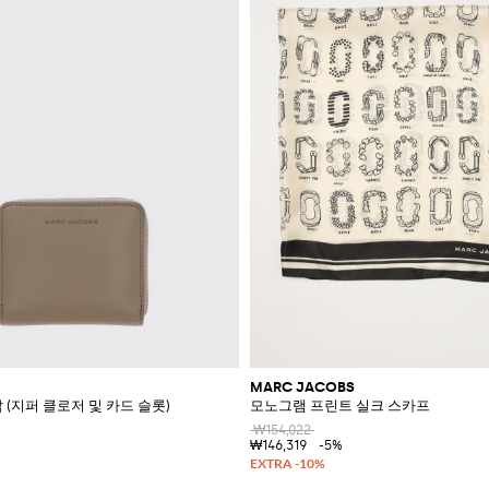
MARC JACOBS
 (지퍼 클로저 및 카드 슬롯)
모노그램 프린트 실크 스카프
₩154,022
₩146,319
-5%