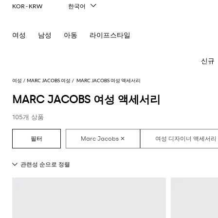
KOR - KRW
한국어
Italiano
English
여성
남성
아동
라이프스타일
Français
Deutsch
Español
신규
中文
日本語
여성
MARC JACOBS 여성
MARC JACOBS 여성 액세서리
Русский
MARC JACOBS 여성 액세서리
모
모
모
모
105개 상품
든
든
든
든
모
의
가
신
액
New In
모
두
류
방
발
세
Women's
모
모
모
모
모
모
모
모
모
모
든
보
서
드
미
발
티
Fashion
모
두
두
두
두
두
두
두
두
두
두
콘
기
리
레
니
레
셔
두
보
보
보
보
보
보
보
보
보
보
센
必
Alberta
Roger
스
백
플
헤
츠
스
발
선
보
기
기
기
기
기
기
기
기
기
기
트
須
Ferretti
Vivier
랫
어
카
기
블
핸
팬
영
コ
Alexander
Acne
Balenciaga
Courrèges
Balenciaga
A.P.C.
Alexander
Adidas
Balenciaga
Borsalino
Giorgio
JW
액
프
Elisabetta
Pinko
레
드
펌
츠
역
드
숄
레
글
아
ー
McQueen
Studios
McQueen
Armani
Anderson
Acne
Gucci
Franchi
세
Balmain
Diesel
Bottega
Coperni
Amina
Burberry
Elisabetta
Twinset
이
백
프
벨
ト
Studios
탑
의
Balenciaga
Adidas
Veneta
Balenciaga
Muaddi
Franchi
Manolo
Jacquemus
서
JW
Burberry
Elisabetta
Diesel
Etro
저
스
트
Etro