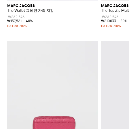
MARC JACOBS
MARC JACOBS
The Wallet 그레인 가죽 지갑
The Top Zip M
₩262,546
₩262,546
₩157,521
-40%
₩210,033
-20%