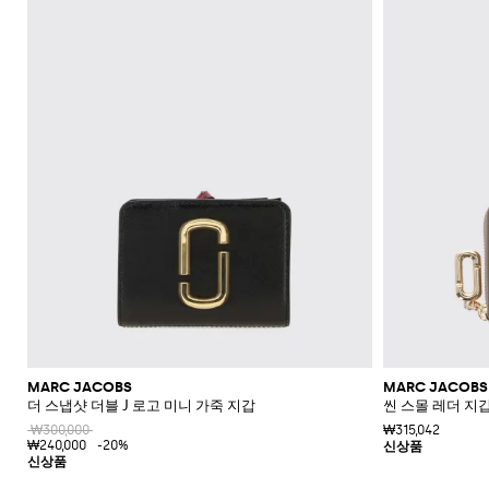
신
레
더
플
라
울
숄
류
Blahnik
애
Alaïa
Anderson
리
쇼
Max
Balmain
Calvin
Franchi
Burberry
Bottega
Aquazzura
Emporio
Giambattista
Etro
JW
Ferragamo
스
더
에
장
니
Klein
Veneta
Armani
Max
Valli
츠
Brunello
Jacquemus
가
주
Bottega
Ganni
Chloè
Anderson
Autry
커
백
스
갑
규
스
백
랫
스
렛
Fendi
Saint
멀
Mara
Cucinelli
Mara
방
Veneta
Elisabetta
Ferragamo
얼
Jacquemus
S
Jil
재
트
JW
Fendi
MM6
파
Birkenstock
Laurent
리
Max
클
삭
SHOP
SHOP
SHOP
SHOP
SHOP
SHOP
Franchi
Roger
Max
Coperni
Sander
리
킷
신
Brunello
Anderson
Maison
Gianvito
Marc
드
어
Mara
Ferragamo
Golden
Stella
NOW
NOW
NOW
NOW
NOW
NOW
셔
러
스
Vivier
Mara
Cucinelli
Golden
Margiela
Rossi
Jacobs
Courrèges
발
Khaite
류
선
트
터
MM6
Goose
McCartney
츠
치
Saint
Gucci
Goose
Saint
The
화
글
Burberry
Maison
Marc
Jimmy
New
Diesel
Solace
렌
치
액
로
Laurent
Hogan
Valentino
Laurent
Attico
수
토
장
Saint
Isabel
Margiela
Jacobs
Choo
Era
라
London
치
세
Chloé
Garavani
Dolce &
퍼
투
Valentino
Laurent
Nike
영
트
품
Marant
Stella
Versace
스
코
Rotate
Marni
Manolo
Off-
서
Gabbana
Toteme
피
Etro
Versace
Etoile
복
백
플
McCartney
Jeans
케
Versace
Khaite
The
Blahnik
White
트
리
지
Solace
Pinko
스
Couture
랫
이
Fendi
Attico
Gucci
Valentino
청
크
Brunello
Stella
London
Roger
갑
Palm
점
엘
Rabanne
샌
스
Ferragamo
바
Cucinelli
로
McCartney
Tod's
Fendi
Vivier
Angels
Versace
프
레
Sportmax
들
帽
Jacquemus
지
스
시
Valentino
수
강
Saint
Rabanne
Gucci
子
Toteme
백
힐
계
Garavani
Longchamp
Laurent
스
트
스
샌
넥
Twinset
웨
백
Valentino
버
들
스
터
팩
Garavani
건
카
스
벨
디
프
니
트
아
커
MARC JACOBS
MARC JACOBS
백
이
즈
더 스냅샷 더블 J 로고 미니 가죽 지갑
씬 스몰 레더 지갑
콘
₩300,000
₩315,042
플
스
₩240,000
-20%
랫
타
부
일