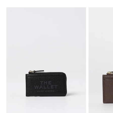
츠
을
부
연
츠
마
하
옥
세
스
요
포
드
Gianni
Chiarini
신
FW25-
발
26
뮬