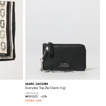
MARC JACOBS
Everyday Top Zip Charm 지갑
₩315,042
₩189,025
-40%