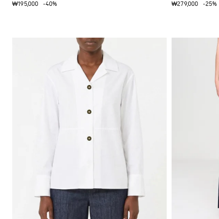
츠
₩195,000
-40%
₩279,000
-25%
을
부
연
츠
마
하
옥
세
스
요
포
드
Gianni
Chiarini
신
FW25-
발
26
뮬