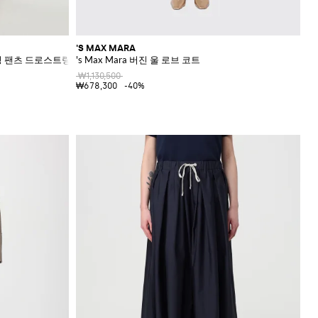
'S MAX MARA
조깅 팬츠 드로스트링 장식
's Max Mara 버진 울 로브 코트
₩1,130,500
₩678,300
-40%