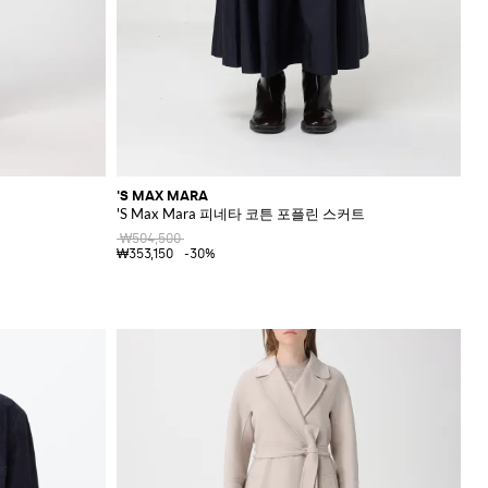
'S MAX MARA
'S Max Mara 피네타 코튼 포플린 스커트
₩504,500
₩353,150
-30%