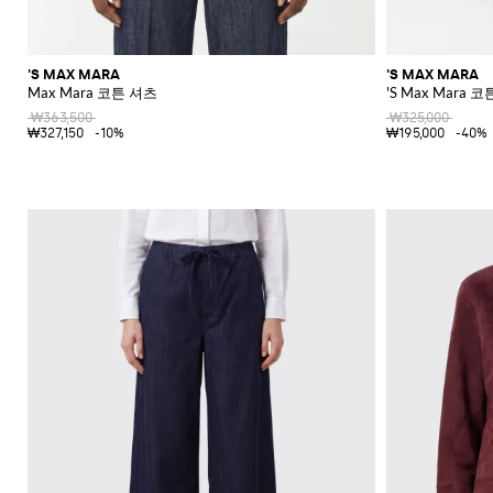
'S MAX MARA
'S MAX MARA
Max Mara 코튼 셔츠
'S Max Mara
₩363,500
₩325,000
₩327,150
-10%
₩195,000
-40%