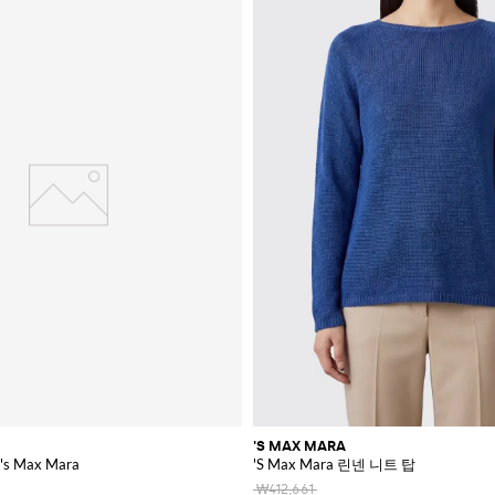
'S MAX MARA
 Max Mara
'S Max Mara 린넨 니트 탑
₩412,661