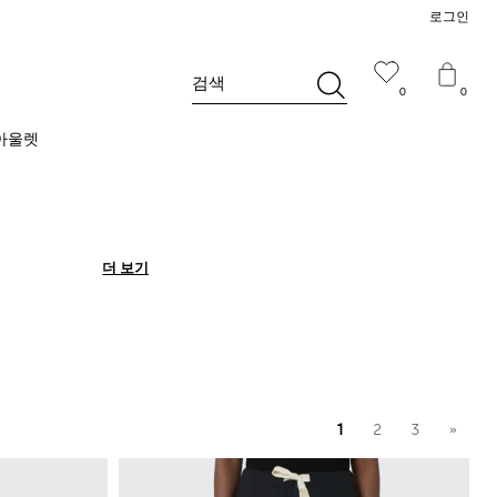
로그인
검색
0
0
아울렛
더 보기
더 보기
1
2
3
»