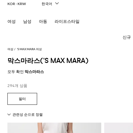
KOR - KRW
한국어
Italiano
English
여성
남성
아동
라이프스타일
Français
Deutsch
Español
신규
中文
日本語
여성
'S MAX MARA 여성
Русский
막스마라스('S MAX MARA)
모
모
모
모
모두 확인
막스마라스
든
든
든
든
모
의
가
신
액
294개 상품
New In
모
두
류
방
발
세
Women's
모
모
모
모
모
모
모
모
모
모
든
보
서
드
미
발
티
Fashion
모
두
두
두
두
두
두
두
두
두
두
콘
기
리
레
니
레
셔
두
보
보
보
보
보
보
보
보
보
보
센
必
Alberta
Roger
스
백
플
헤
츠
스
발
선
보
기
기
기
기
기
기
기
기
기
기
트
須
Ferretti
Vivier
랫
어
카
기
블
핸
팬
영
コ
Alexander
Acne
Balenciaga
Courrèges
Balenciaga
A.P.C.
Alexander
Adidas
Balenciaga
Borsalino
Giorgio
JW
액
프
Elisabetta
Pinko
레
드
펌
츠
역
드
숄
레
글
아
ー
McQueen
Studios
McQueen
Armani
Anderson
Acne
Gucci
Franchi
세
Balmain
Diesel
Bottega
Coperni
Amina
Burberry
Elisabetta
Twinset
이
백
프
벨
ト
Studios
탑
의
Balenciaga
Adidas
Veneta
Balenciaga
Muaddi
Franchi
Manolo
Jacquemus
서
JW
Burberry
Elisabetta
Diesel
Etro
저
스
트
Etro