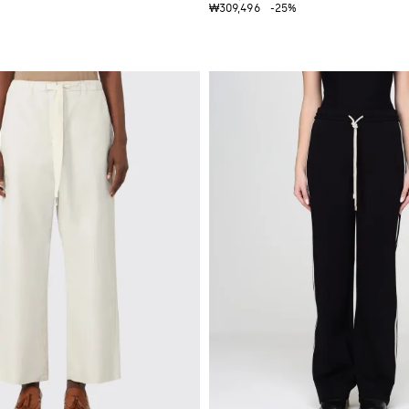
₩309,496
-25%