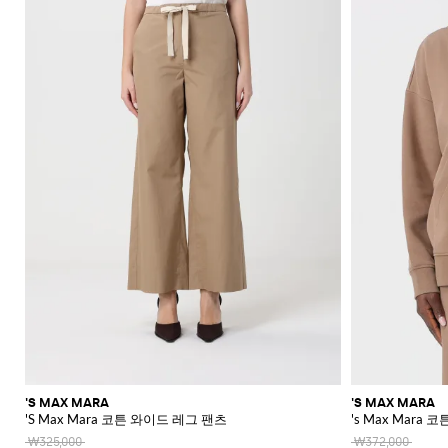
신
레
더
플
라
울
숄
류
Blahnik
애
Alaïa
Anderson
리
쇼
Max
Balmain
Calvin
Franchi
Burberry
Bottega
Aquazzura
Emporio
Giambattista
Etro
JW
Ferragamo
스
더
에
장
니
Klein
Veneta
Armani
Max
Valli
츠
Brunello
Jacquemus
가
주
Bottega
Ganni
Chloè
Anderson
Autry
커
백
스
갑
규
스
백
랫
스
렛
Fendi
Saint
멀
Mara
Cucinelli
Mara
방
Veneta
Elisabetta
Ferragamo
얼
Jacquemus
S
Jil
재
트
JW
Fendi
MM6
파
Birkenstock
Laurent
리
Max
클
삭
SHOP
SHOP
SHOP
SHOP
SHOP
SHOP
Franchi
Roger
Max
Coperni
Sander
리
킷
신
Brunello
Anderson
Maison
Gianvito
Marc
드
어
Mara
Ferragamo
Golden
Stella
NOW
NOW
NOW
NOW
NOW
NOW
셔
러
스
Vivier
Mara
Cucinelli
Golden
Margiela
Rossi
Jacobs
Courrèges
발
Khaite
류
선
트
터
MM6
Goose
McCartney
츠
치
Saint
Gucci
Goose
Saint
The
화
글
Burberry
Maison
Marc
Jimmy
New
Diesel
Solace
렌
치
액
로
Laurent
Hogan
Valentino
Laurent
Attico
수
토
장
Saint
Isabel
Margiela
Jacobs
Choo
Era
라
London
치
세
Chloé
Garavani
Dolce &
퍼
투
Valentino
Laurent
Nike
영
트
품
Marant
Stella
Versace
스
코
Rotate
Marni
Manolo
Off-
서
Gabbana
Toteme
피
Etro
Versace
Etoile
복
백
플
McCartney
Jeans
케
Versace
Khaite
The
Blahnik
White
트
리
지
Solace
Pinko
스
Couture
랫
이
Fendi
Attico
Gucci
Valentino
청
크
Brunello
Stella
London
Roger
갑
Palm
점
엘
Rabanne
샌
스
Ferragamo
바
Cucinelli
로
McCartney
Tod's
Fendi
Vivier
Angels
Versace
프
레
Sportmax
들
帽
Jacquemus
지
스
시
Valentino
수
강
Saint
Rabanne
Gucci
子
Toteme
백
힐
계
Garavani
Longchamp
Laurent
스
트
스
샌
넥
Twinset
웨
백
Valentino
버
들
스
터
팩
Garavani
건
카
스
벨
디
프
니
트
아
커
백
이
즈
콘
플
'S MAX MARA
'S MAX MARA
스
랫
'S Max Mara 코튼 와이드 레그 팬츠
's Max Mara 
타
부
일
₩325,000
₩372,000