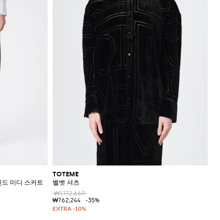
TOTEME
렌드 미디 스커트
벨벳 셔츠
₩1,172,669
₩762,244
-35%