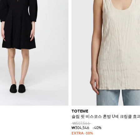
TOTEME
슬림 핏 비스코스 혼방 U넥 크링클 효과
₩507,566
₩304,546
-40%