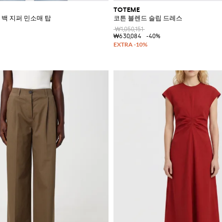
TOTEME
 백 지퍼 민소매 탑
코튼 블렌드 슬립 드레스
₩1,050,151
₩630,084
-40%