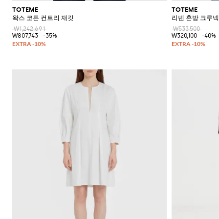
TOTEME
TOTEME
왁스 코튼 컨트리 재킷
리넨 혼방 크루넥
₩1,242,691
₩533,500
₩807,743
-35%
₩320,100
-40%