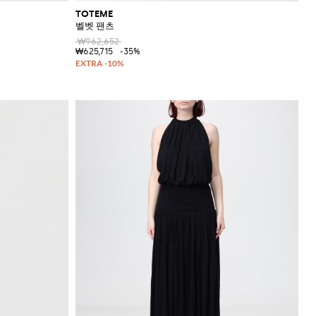
TOTEME
벨벳 팬츠
₩962,652
₩625,715
-35%