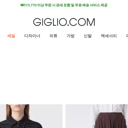
세일 상품 추가 10% 할인
세일
디자이너
의류
가방
신발
액세서리