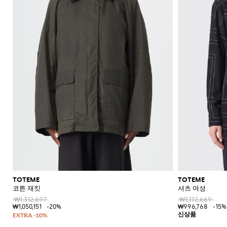
신
레
더
플
라
울
숄
류
Blahnik
애
Alaïa
Anderson
리
쇼
Max
Balmain
Calvin
Franchi
Burberry
Bottega
Aquazzura
Emporio
Giambattista
Etro
JW
Ferragamo
스
더
에
장
니
Klein
Veneta
Armani
Max
Valli
츠
Brunello
Jacquemus
가
주
Bottega
Ganni
Chloè
Anderson
Autry
커
백
스
갑
규
스
백
랫
스
렛
Fendi
Saint
멀
Mara
Cucinelli
Mara
방
Veneta
Elisabetta
Ferragamo
얼
Jacquemus
S
Jil
재
트
JW
Fendi
MM6
파
Birkenstock
Laurent
리
Max
클
삭
SHOP
SHOP
SHOP
SHOP
SHOP
SHOP
Franchi
Roger
Max
Coperni
Sander
리
킷
신
Brunello
Anderson
Maison
Gianvito
Marc
드
어
Mara
Ferragamo
Golden
Stella
NOW
NOW
NOW
NOW
NOW
NOW
셔
러
스
Vivier
Mara
Cucinelli
Golden
Margiela
Rossi
Jacobs
Courrèges
발
Khaite
류
선
트
터
MM6
Goose
McCartney
츠
치
Saint
Gucci
Goose
Saint
The
화
글
Burberry
Maison
Marc
Jimmy
New
Diesel
Solace
렌
치
액
로
Laurent
Hogan
Valentino
Laurent
Attico
수
토
장
Saint
Isabel
Margiela
Jacobs
Choo
Era
라
London
치
세
Chloé
Garavani
Dolce &
퍼
투
Valentino
Laurent
Nike
영
트
품
Marant
Stella
Versace
스
코
Rotate
Marni
Manolo
Off-
서
Gabbana
Toteme
피
Etro
Versace
Etoile
복
백
플
McCartney
Jeans
케
Versace
Khaite
The
Blahnik
White
트
리
지
Solace
Pinko
스
Couture
랫
이
Fendi
Attico
Gucci
Valentino
청
크
Brunello
Stella
London
Roger
갑
Palm
점
엘
Rabanne
샌
스
Ferragamo
바
Cucinelli
로
McCartney
Tod's
Fendi
Vivier
Angels
Versace
프
레
Sportmax
들
帽
Jacquemus
지
스
시
Valentino
수
강
Saint
Rabanne
Gucci
子
Toteme
백
힐
계
Garavani
Longchamp
Laurent
스
트
스
샌
넥
Twinset
웨
백
Valentino
버
들
스
터
팩
Garavani
건
카
스
벨
디
프
니
트
아
커
TOTEME
TOTEME
백
이
즈
코튼 재킷
셔츠 여성
콘
₩1,312,697
₩1,172,669
플
스
₩1,050,151
-20%
₩996,768
-15%
랫
타
부
일