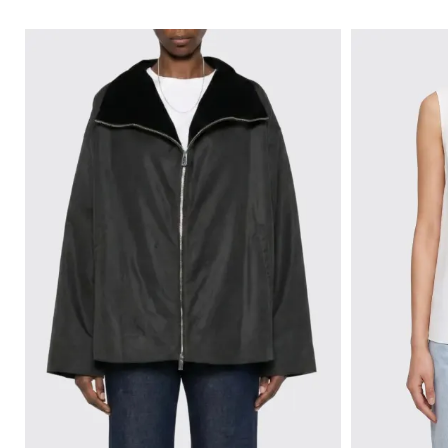
츠
을
부
연
츠
마
하
옥
세
스
요
포
드
Gianni
Chiarini
신
FW25-
발
26
뮬