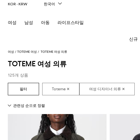
KOR - KRW
한국어
Italiano
English
여성
남성
아동
라이프스타일
Français
Deutsch
Español
신규
中文
日本語
여성
TOTEME 여성
TOTEME 여성 의류
Русский
TOTEME 여성 의류
모
모
모
모
125개 상품
든
든
든
든
모
의
가
신
액
New In
모
두
류
방
발
세
Women's
모
모
모
모
모
모
모
모
모
모
든
보
서
드
미
발
티
Fashion
모
두
두
두
두
두
두
두
두
두
두
콘
기
리
레
니
레
셔
두
보
보
보
보
보
보
보
보
보
보
센
必
Alberta
Roger
스
백
플
헤
츠
스
발
선
보
기
기
기
기
기
기
기
기
기
기
트
須
Ferretti
Vivier
랫
어
카
기
블
핸
팬
영
コ
Alexander
Acne
Balenciaga
Courrèges
Balenciaga
A.P.C.
Alexander
Adidas
Balenciaga
Borsalino
Giorgio
JW
액
프
Elisabetta
Pinko
레
드
펌
츠
역
드
숄
레
글
아
ー
McQueen
Studios
McQueen
Armani
Anderson
Acne
Gucci
Franchi
세
Balmain
Diesel
Bottega
Coperni
Amina
Burberry
Elisabetta
Twinset
이
백
프
벨
ト
Studios
탑
의
Balenciaga
Adidas
Veneta
Balenciaga
Muaddi
Franchi
Manolo
Jacquemus
서
JW
Burberry
Elisabetta
Diesel
Etro
저
스
트
Etro