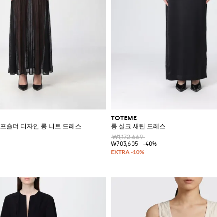
TOTEME
프숄더 디자인 롱 니트 드레스
롱 실크 새틴 드레스
₩1,172,669
₩703,605
-40%