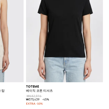
TOTEME
 탑
베이직 코튼 티셔츠
₩682,596
₩375,439
-45%