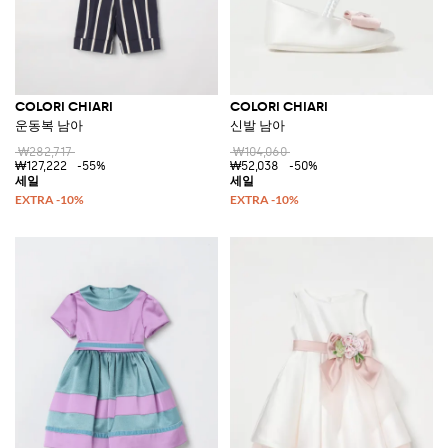
COLORI CHIARI
COLORI CHIARI
운동복 남아
신발 남아
₩282,717
₩104,060
₩127,222
-55%
₩52,038
-50%