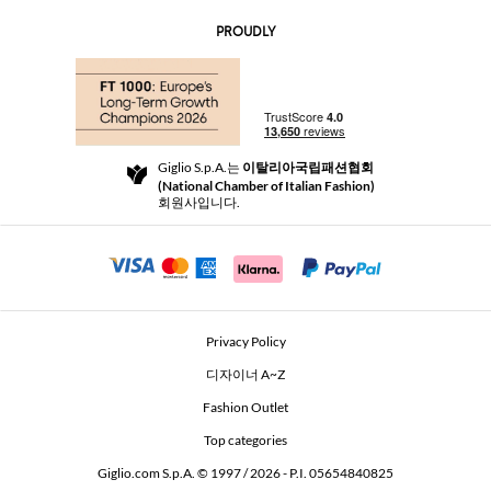
문의
AI Disclaimer
PROUDLY
자주 묻는 질문과 답변
쇼핑
부티크
결제
배송
Community Store
반품 및 환불
Giglio S.p.A.는
이탈리아국립패션협회
이용 약관
(National Chamber of Italian Fashion)
For a safe shopping experience
제휴 프로그램
회원사입니다.
Security Communication
Investors
Beauty Seekers VIP Club
Privacy Policy
GIGLIO Token
디자이너 A~Z
Fashion Outlet
GIGLIO.COM x Vestiaire Collective
Top categories
Giglio.com S.p.A. © 1997 / 2026 - P.I. 05654840825
L'Edicola