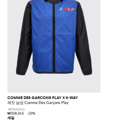
COMME DES GARCONS PLAY X K-WAY
재킷 남성 Comme Des Garçons Play
₩385,064
₩308,045
-20%