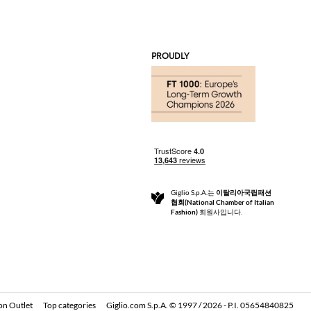
PROUDLY
Giglio S.p.A.는
이탈리아국립패션
협회(National Chamber of Italian
Fashion)
회원사입니다.
on Outlet
Top categories
Giglio.com S.p.A. © 1997 / 2026 - P.I. 05654840825