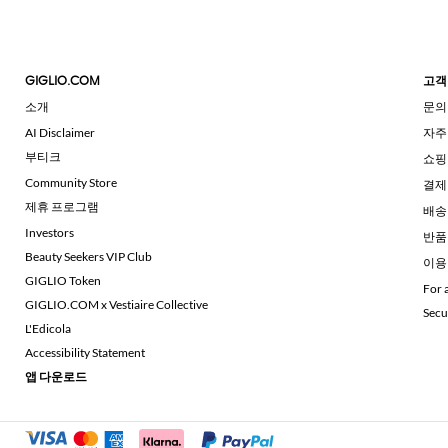
GIGLIO.COM
고객
소개
문의
AI Disclaimer
자주
부티크
쇼핑
Community Store
결제
제휴 프로그램
배송
Investors
반품
Beauty Seekers VIP Club
이용
GIGLIO Token
For 
GIGLIO.COM x Vestiaire Collective
Secu
L'Edicola
Accessibility Statement
앱 다운로드