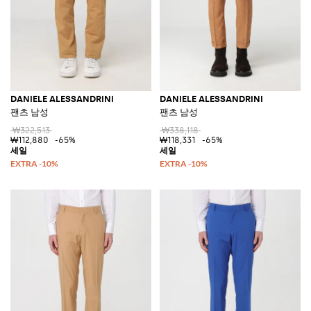
DANIELE ALESSANDRINI
DANIELE ALESSANDRINI
팬츠 남성
팬츠 남성
₩322,513
₩338,118
₩112,880
-65%
₩118,331
-65%