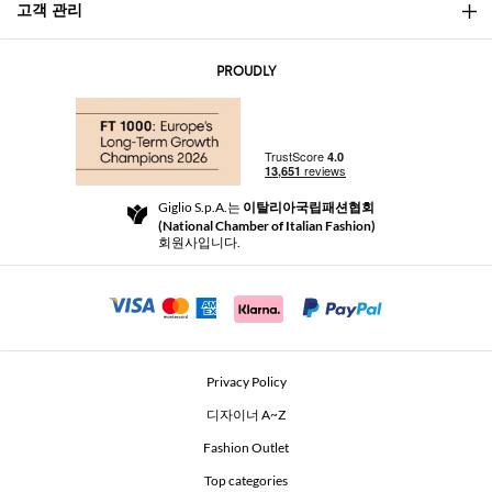
고객 관리
소개
문의
AI Disclaimer
PROUDLY
자주 묻는 질문과 답변
쇼핑
부티크
결제
배송
Community Store
반품 및 환불
Giglio S.p.A.는
이탈리아국립패션협회
이용 약관
(National Chamber of Italian Fashion)
For a safe shopping experience
제휴 프로그램
회원사입니다.
Security Communication
Investors
Beauty Seekers VIP Club
Privacy Policy
GIGLIO Token
디자이너 A~Z
Fashion Outlet
GIGLIO.COM x Vestiaire Collective
Top categories