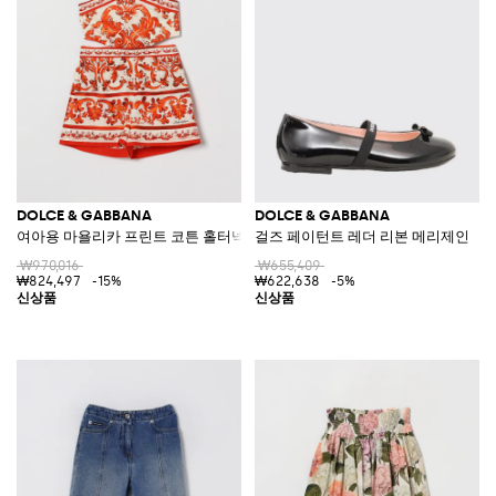
DOLCE & GABBANA
DOLCE & GABBANA
여아용 마욜리카 프린트 코튼 홀터넥 점프수트
걸즈 페이턴트 레더 리본 메리제인
₩970,016
₩655,409
₩824,497
-15%
₩622,638
-5%