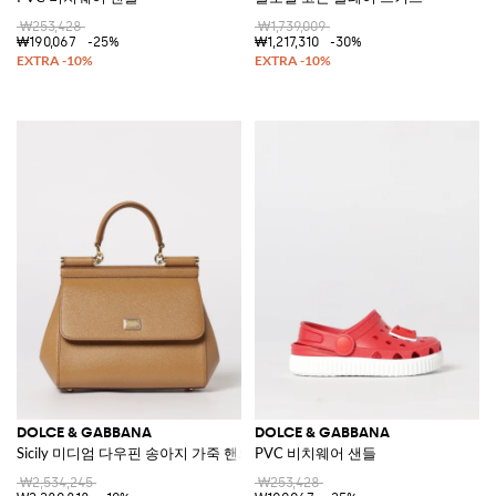
₩253,428
₩1,739,009
₩190,067
-25%
₩1,217,310
-30%
DOLCE & GABBANA
DOLCE & GABBANA
Sicily 미디엄 다우핀 송아지 가죽 핸드백
PVC 비치웨어 샌들
₩2,534,245
₩253,428