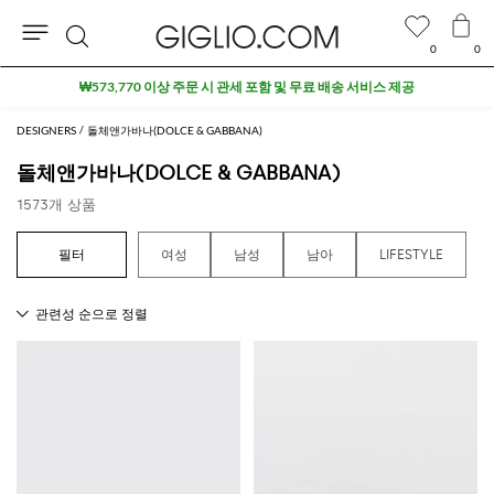
0
0
검
세일 상품 추가 10% 할인
색
DESIGNERS
돌체앤가바나(DOLCE & GABBANA)
돌체앤가바나(DOLCE & GABBANA)
1573개 상품
여
여성
남성
남아
LIFESTYLE