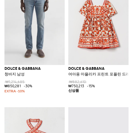
DOLCE & GABBANA
DOLCE & GABBANA
청바지 남성
여아용 마욜리카 프린트 포플린 드레스
₩1,214,685
₩882,610
₩850,281
-30%
₩750,213
-15%