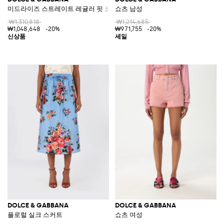
미드라이즈 스트레이트 레귤러 핏 코튼 데님 진
쇼츠 남성
₩1,310,818
₩1,214,685
₩1,048,648
-20%
₩971,755
-20%
DOLCE & GABBANA
DOLCE & GABBANA
플로럴 실크 스커트
쇼츠 여성