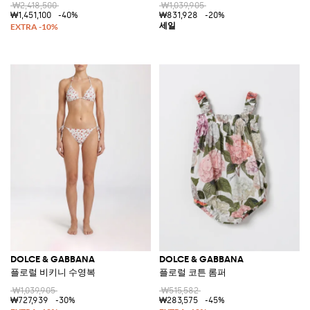
₩2,418,500
₩1,039,905
₩1,451,100
-40%
₩831,928
-20%
DOLCE & GABBANA
DOLCE & GABBANA
플로럴 비키니 수영복
플로럴 코튼 롬퍼
₩1,039,905
₩515,582
₩727,939
-30%
₩283,575
-45%